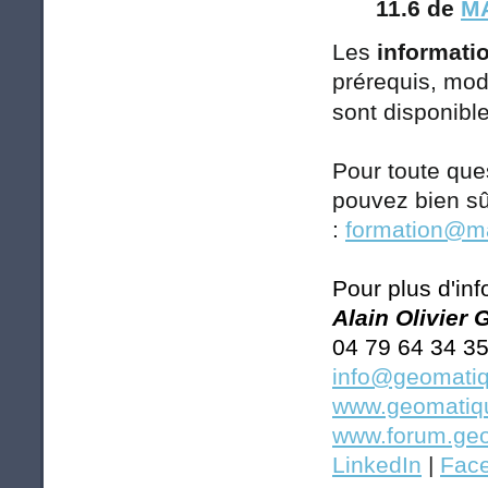
11.6 de
MA
Les
informatio
prérequis, modal
sont disponibl
Pour toute qu
pouvez bien sû
:
formation@ma
Pour plus d'inf
Alain Olivier
04 79 64 34 3
info@geomatiq
www.geomatiqu
www.forum.geo
LinkedIn
|
Fac