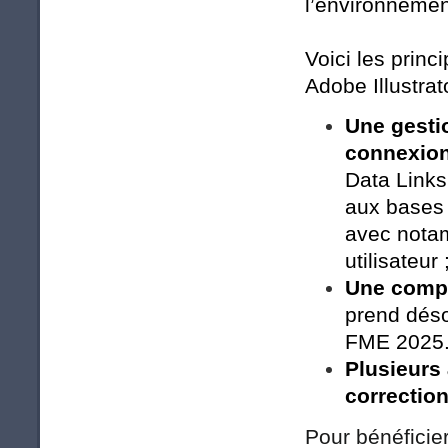
l’environneme
Voici les prin
Adobe Illustrato
Une gesti
connexion
Data Links
aux bases
avec notam
utilisateur 
Une compa
prend déso
FME 2025.
Plusieurs
correctio
Pour bénéficie