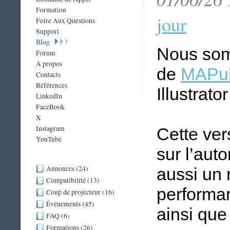
Formation
jour
Foire Aux Questions
Support
Blog
Nous som
Forum
À propos
de
MAPub
Contacts
Références
Illustrator
LinkedIn
FaceBook
X
Instagram
Cette ver
YouTube
sur l’auto
Annonces (24)
aussi un 
Compatibilité (13)
performan
Coup de projecteur (16)
Événements (45)
ainsi que
FAQ (6)
Formations (26)