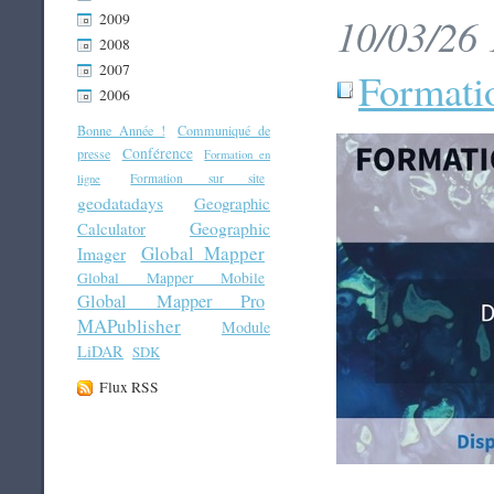
2009
10/03/26 
2008
2007
Formati
2006
Bonne Année !
Communiqué de
Conférence
presse
Formation en
Formation sur site
ligne
geodatadays
Geographic
Geographic
Calculator
Global Mapper
Imager
Global Mapper Mobile
Global Mapper Pro
MAPublisher
Module
LiDAR
SDK
Flux RSS