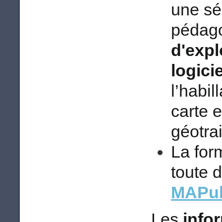
une sé
pédag
d'expl
logicie
l’habil
carte 
géotra
La for
toute 
MAPub
Les
infor