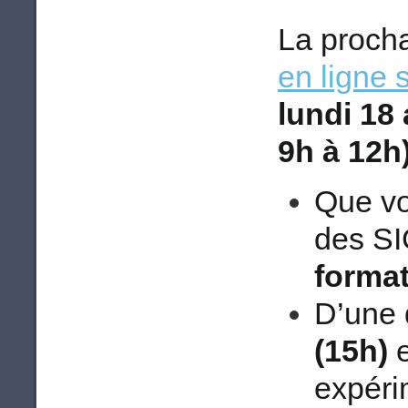
La proch
en ligne 
lundi 18
9h à 12h
Que vo
des SI
format
D’une
(15h)
e
expéri