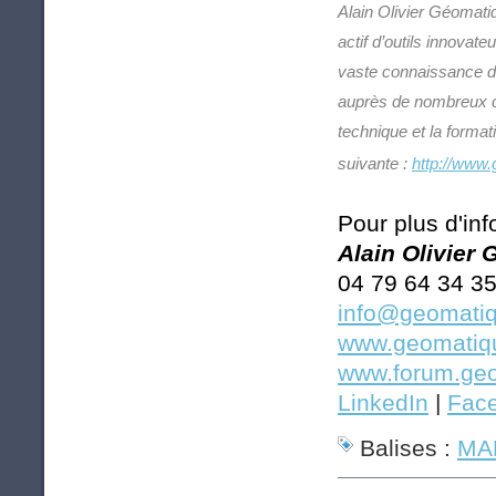
Alain Olivier Géomati
actif d’outils innovat
vaste connaissance de
auprès de nombreux cl
technique et la forma
suivante :
http://www.
Pour plus d'inf
Alain Olivier
04 79 64 34 3
info@geomatiq
www.geomatiqu
www.forum.geo
LinkedIn
|
Fac
Balises :
MAP