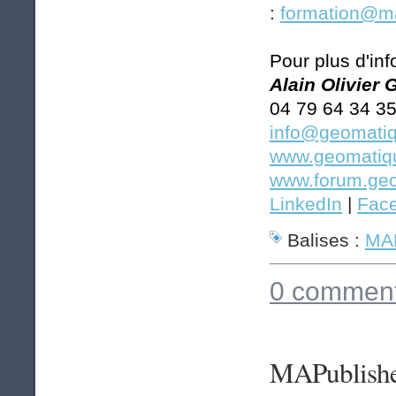
:
formation@ma
Pour plus d'inf
Alain Olivier
04 79 64 34 3
info@geomatiq
www.geomatiqu
www.forum.geo
LinkedIn
|
Fac
Balises :
MAP
0 comment
MAPublisher