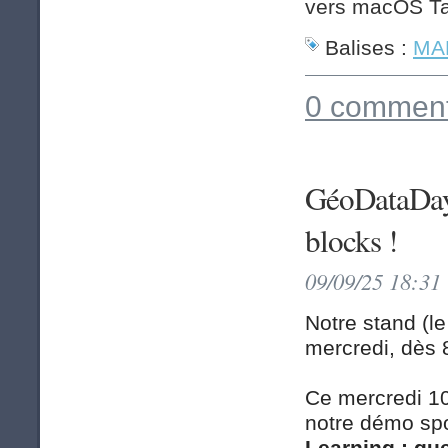
vers macOS Ta
Balises :
MAP
0 comment
GéoDataDays
blocks !
09/09/25 18:31
Notre stand (l
mercredi, dès 
Ce mercredi 10
notre démo sp
Learning : que