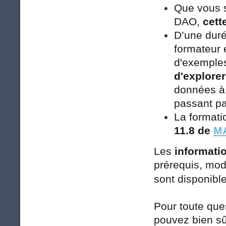
Que vous s
DAO,
cett
D’une dur
formateur 
d'exemple
d'explorer
données à 
passant pa
La formati
11.8 de
MA
Les
informatio
prérequis, modal
sont disponibl
Pour toute qu
pouvez bien sû