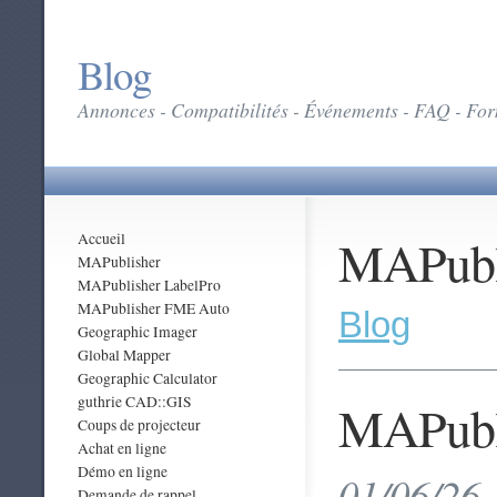
Blog
Annonces - Compatibilités - Événements - FAQ - Form
MAPubl
Accueil
MAPublisher
MAPublisher LabelPro
MAPublisher FME Auto
Blog
Geographic Imager
Global Mapper
Geographic Calculator
guthrie CAD::GIS
MAPubli
Coups de projecteur
Achat en ligne
Démo en ligne
01/06/26 
Demande de rappel