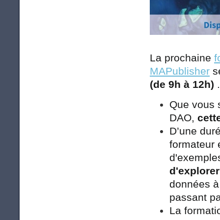
La prochaine
f
MAPublisher
s
(de 9h à 12h)
.
Que vous s
DAO,
cett
D’une dur
formateur 
d'exemple
d'explorer
données à 
passant pa
La formati