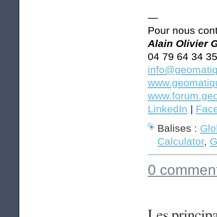
—
Pour nous cont
Alain Olivier
04 79 64 34 3
info@geomatiq
www.geomatiqu
www.forum.geo
LinkedIn
|
Fac
Balises :
Glo
Calculator
,
G
0 comment
Les princip