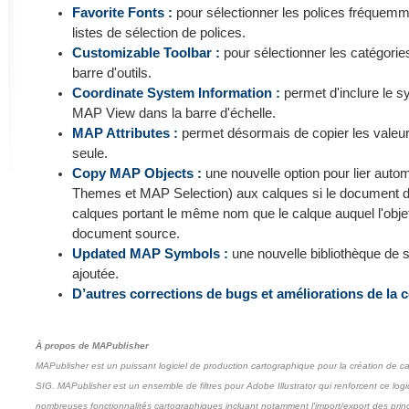
Favorite Fonts :
pour sélectionner les polices fréquemm
listes de sélection de polices.
Customizable Toolbar :
pour sélectionner les catégories
barre d'outils.
Coordinate System Information :
permet d'inclure le 
MAP View dans la barre d'échelle.
MAP Attributes :
permet désormais de copier les valeurs
seule.
Copy MAP Objects :
une nouvelle option pour lier aut
Themes et MAP Selection) aux calques si le document de
calques portant le même nom que le calque auquel l'objet 
document source.
Updated MAP Symbols
:
une nouvelle bibliothèque de
ajoutée.
D’autres corrections de bugs et améliorations de la co
À propos de MAPublisher
MAPublisher est un puissant logiciel de production cartographique pour la création de c
SIG. MAPublisher est un ensemble de filtres pour Adobe Illustrator qui renforcent ce logic
nombreuses fonctionnalités cartographiques incluant notamment l'import/export des princ