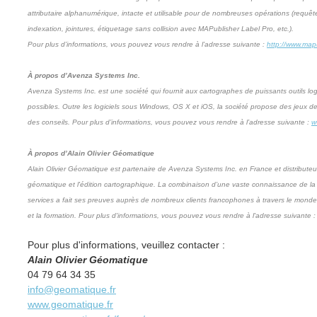
attributaire alphanumérique, intacte et utilisable pour de nombreuses opérations (requêt
indexation, jointures, étiquetage sans collision avec MAPublisher Label Pro, etc.).
Pour plus d’informations, vous pouvez vous rendre à l’adresse suivante :
http://www.mapu
À propos d’Avenza Systems Inc.
Avenza Systems Inc. est une société qui fournit aux cartographes de puissants outils logic
possibles. Outre les logiciels sous Windows, OS X et iOS, la société propose des jeux 
des conseils. Pour plus d’informations, vous pouvez vous rendre à l’adresse suivante :
w
À propos d’Alain Olivier Géomatique
Alain Olivier Géomatique est partenaire de Avenza Systems Inc. en France et distributeur 
géomatique et l'édition cartographique. La combinaison d’une vaste connaissance de l
services a fait ses preuves auprès de nombreux clients francophones à travers le monde,
et la formation. Pour plus d'informations, vous pouvez vous rendre à l'adresse suivante 
Pour plus d'informations, veuillez contacter :
Alain Olivier Géomatique
04 79 64 34 35
info@geomatique.fr
www.geomatique.fr