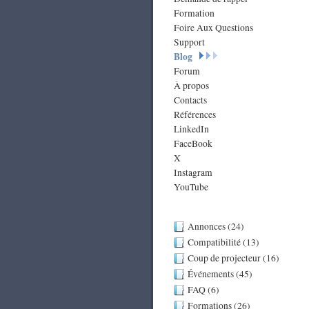
Formation
Foire Aux Questions
Support
Blog
Forum
À propos
Contacts
Références
LinkedIn
FaceBook
X
Instagram
YouTube
Annonces (24)
Compatibilité (13)
Coup de projecteur (16)
Événements (45)
FAQ (6)
Formations (26)