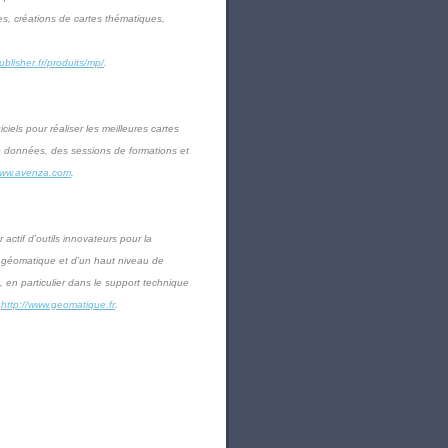
es, créations de cartes thématiques,
blisher.fr/produits/mp/
.
iels pour réaliser les meilleures cartes
de données, des sessions de formations et
ww.avenza.com
.
actif d’outils innovateurs pour la
a géomatique et d’un haut niveau de
 en particulier dans le support technique
:
http://www.geomatique.fr
.