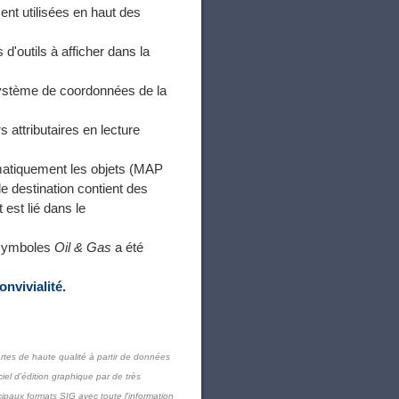
ent utilisées en haut des
 d'outils à afficher dans la
système de coordonnées de la
 attributaires en lecture
omatiquement les objets (MAP
 destination contient des
est lié dans le
 symboles
Oil & Gas
a été
nvivialité.
artes de haute qualité à partir de données
iel d'édition graphique par de très
ipaux formats SIG avec toute l'information