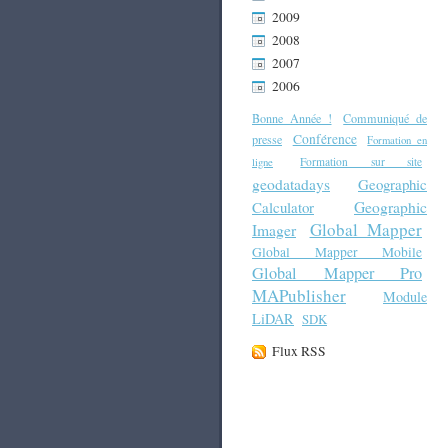
2009
2008
2007
2006
Bonne Année !
Communiqué de
Conférence
presse
Formation en
Formation sur site
ligne
geodatadays
Geographic
Geographic
Calculator
Global Mapper
Imager
Global Mapper Mobile
Global Mapper Pro
MAPublisher
Module
LiDAR
SDK
Flux RSS