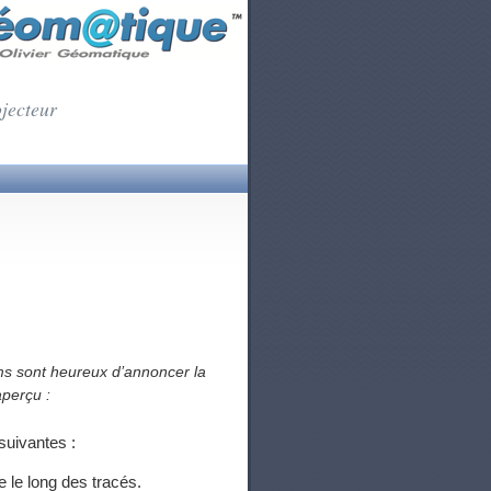
ojecteur
ms sont heureux
d’annoncer la
aperçu :
suivantes :
 le long des tracés.