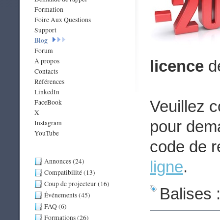
Formation
Foire Aux Questions
Support
Blog
Forum
À propos
licence
d
Contacts
Références
LinkedIn
Veuillez 
FaceBook
X
pour dema
Instagram
YouTube
code de r
Annonces (24)
ligne
.
Compatibilité (13)
Coup de projecteur (16)
Balises 
Événements (45)
FAQ (6)
Formations (26)