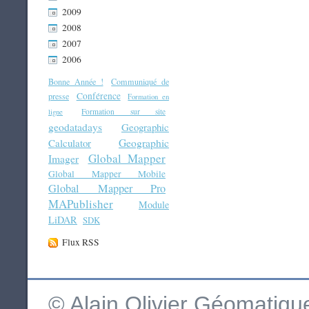
2009
2008
2007
2006
Bonne Année !
Communiqué de
Conférence
presse
Formation en
Formation sur site
ligne
geodatadays
Geographic
Geographic
Calculator
Global Mapper
Imager
Global Mapper Mobile
Global Mapper Pro
MAPublisher
Module
LiDAR
SDK
Flux RSS
© Alain Olivier Géomatiq