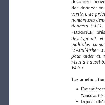
document peuvent
des données sou
version, de préc
nombreuses deman
données S.I.G. 
FLORENCE, prés
développant et
multiples comm
MAPublisher au
pour aider au 
résultats aussi b
Web
».
Les amélioration
Une entière co
Windows (32 bi
La possibilité