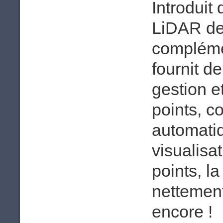
Introduit
LiDAR d
complémen
fournit d
gestion e
points, c
automatiqu
visualisat
points, l
nettement
encore !