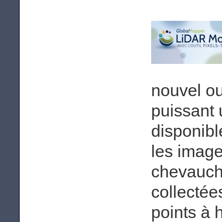
nouvel ou
puissant u
disponibl
les image
chevauche
collectée
points à h