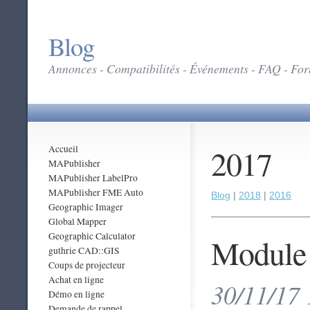
Blog
Annonces - Compatibilités - Événements - FAQ - Form
2017
Accueil
MAPublisher
MAPublisher LabelPro
MAPublisher FME Auto
Blog
|
2018
|
2016
Geographic Imager
Global Mapper
Geographic Calculator
Module
guthrie CAD::GIS
Coups de projecteur
Achat en ligne
30/11/17 
Démo en ligne
Demande de rappel