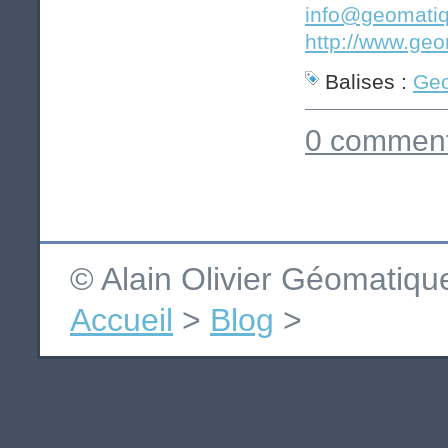
info@geomatiq
http://www.geo
Balises :
Geo
0 comment
© Alain Olivier Géomatiq
Accueil
>
Blog
>