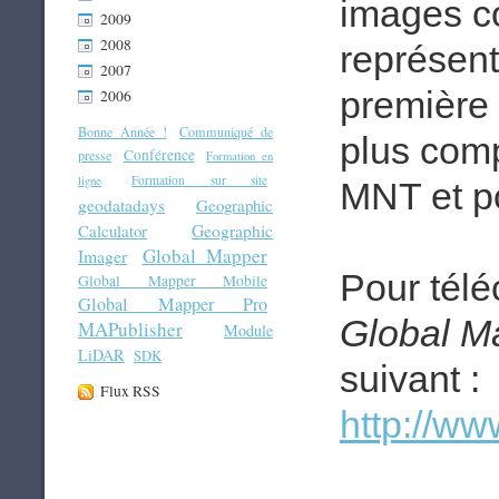
images co
2009
2008
représent
2007
première 
2006
Bonne Année !
Communiqué de
plus comp
Conférence
presse
Formation en
Formation sur site
ligne
MNT et po
geodatadays
Geographic
Geographic
Calculator
Global Mapper
Imager
Pour télé
Global Mapper Mobile
Global Mapper Pro
Global M
MAPublisher
Module
LiDAR
SDK
suivant :
Flux RSS
http://w