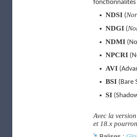
fonctionnalités
NDSI
Nor
(
NDGI
Nor
(
NDMI
(No
NPCRI
(No
AVI
(Advan
BSI
(Bare S
SI
(Shadow
Avec la version
et 18.x pourron
Balises :
Glo