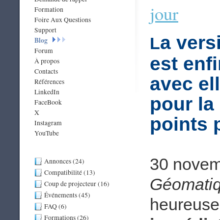
jour
Formation
Foire Aux Questions
Support
a vers
L
Blog
Forum
est enf
À propos
Contacts
avec ell
Références
LinkedIn
pour la
FaceBook
X
points 
Instagram
YouTube
30 novem
Annonces (24)
Compatibilité (13)
Géomati
Coup de projecteur (16)
Événements (45)
heureuse
FAQ (6)
Formations (26)