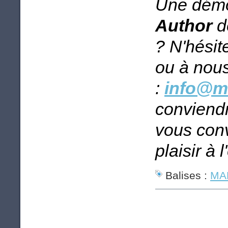
Une démon
Author
d
? N'hésit
ou à nous
:
info@ma
conviend
vous con
plaisir à
Balises :
MAP