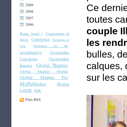
2009
Ce dernie
2008
toutes ca
2007
2006
couple I
Bonne Année !
Communiqué de
Conférence
presse
les rend
Formation en
Formation sur site
ligne
bulles, d
geodatadays
Geographic
Geographic
Calculator
calques,
Global Mapper
Imager
Global Mapper Mobile
sur les ca
Global Mapper Pro
MAPublisher
Module
LiDAR
SDK
Flux RSS