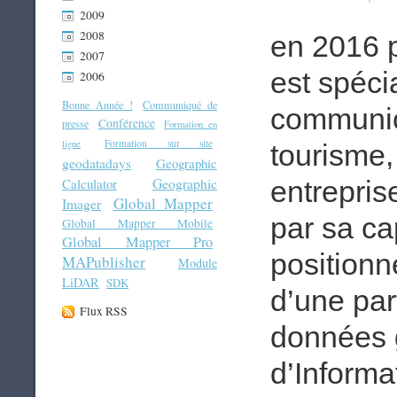
2009
2008
en 2016 
2007
est spécia
2006
Bonne Année !
Communiqué de
communica
Conférence
presse
Formation en
Formation sur site
ligne
tourisme, 
geodatadays
Geographic
Geographic
Calculator
entreprise
Global Mapper
Imager
par sa ca
Global Mapper Mobile
Global Mapper Pro
positionn
MAPublisher
Module
LiDAR
SDK
d’une par
Flux RSS
données 
d’Informa