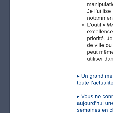
manipulati
Je l’utili
notamment 
L’outil «
MA
excellence
priorité. J
de ville ou
peut même 
utiliser da
▸
Un grand mer
toute l’actuali
▸
Vous ne conn
aujourd’hui une
semaines en c