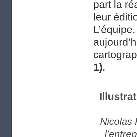
part la r
leur édit
L’équipe,
aujourd’
cartogra
1)
.
Illustra
Nicolas 
l’entre