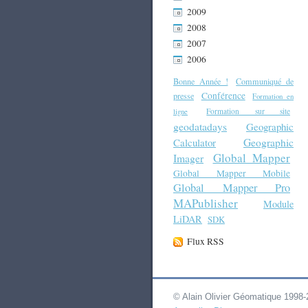
2009
2008
2007
2006
Bonne Année !
Communiqué de
Conférence
presse
Formation en
Formation sur site
ligne
geodatadays
Geographic
Geographic
Calculator
Global Mapper
Imager
Global Mapper Mobile
Global Mapper Pro
MAPublisher
Module
LiDAR
SDK
Flux RSS
© Alain Olivier Géomatique 1998