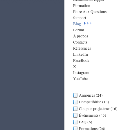
Formation
Foire Aux Questions
Support
Blog
Forum
À propos
Contacts
Références
LinkedIn
FaceBook
X
Instagram
YouTube
Annonces (24)
Compatibilité (13)
Coup de projecteur (16)
Événements (45)
FAQ (6)
Formations (26)