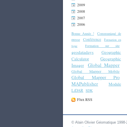
2009
2008
2007
2006
Bonne Année !
Communiqué de
Conférence
presse
Formation en
Formation sur site
ligne
geodatadays
Geographic
Geographic
Calculator
Global Mapper
Imager
Global Mapper Mobile
Global Mapper Pro
MAPublisher
Module
LiDAR
SDK
Flux RSS
© Alain Olivier Géomatique 1998