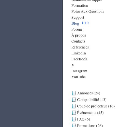
Formation
Foire Aux Questions
Support
Blog
Forum
À propos
Contacts
Références
LinkedIn
FaceBook
X
Instagram
YouTube
Annonces (24)
Compatibilité (13)
Coup de projecteur (16)
Événements (45)
FAQ (6)
Formations (26)