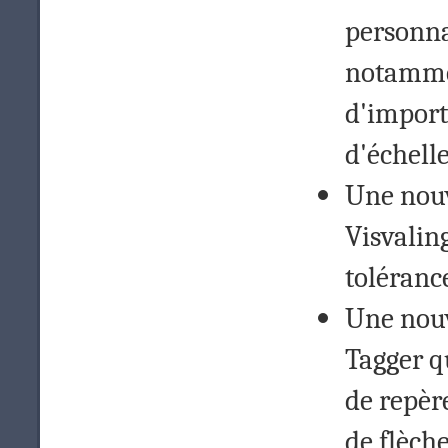
personna
notammen
d'importe
d'échelle
Une nouv
Visvalin
tolérance
Une nouv
Tagger q
de repèr
de flèch