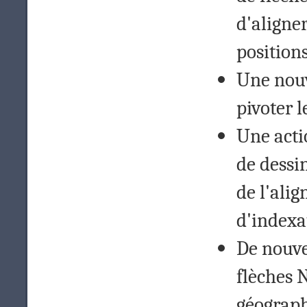
d'aligner
position
Une nouve
pivoter l
Une acti
de dessi
de l'alig
d'indexa
De nouve
flèches 
géograph