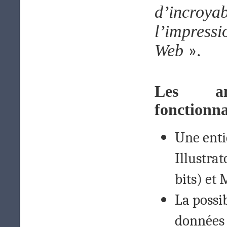
d’incroyab
l’impress
Web
».
Les amé
fonctionna
Une enti
Illustra
bits) et 
La possib
données 