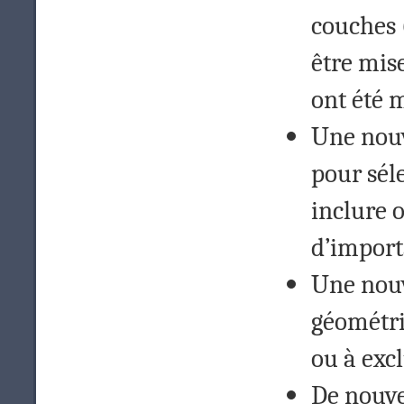
couches
être mis
ont été 
Une nouve
pour séle
inclure 
d’import
Une nouve
géométri
ou à exc
De nouve