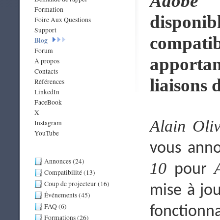
Adobe Il
Formation
dispon
Foire Aux Questions
Support
compatib
Blog
Forum
apportan
À propos
Contacts
liaisons 
Références
LinkedIn
FaceBook
X
Alain Oli
Instagram
YouTube
vous anno
Annonces (24)
10
pour
Compatibilité (13)
Coup de projecteur (16)
mise à jo
Événements (45)
FAQ (6)
fonctionna
Formations (26)