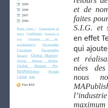
retours de
2009
et de no
2008
2007
faites pou
2006
S.I.G. et 
Bonne Année !
Communiqué de
Conférence
presse
Formation en
en effet 
Formation sur site
ligne
geodatadays
Geographic
qui ajoute
Geographic
Calculator
Global Mapper
Imager
et réalis
Global Mapper Mobile
Global Mapper Pro
nées des
MAPublisher
Module
nous no
LiDAR
SDK
MAPublis
Flux RSS
l’industr
maximum 