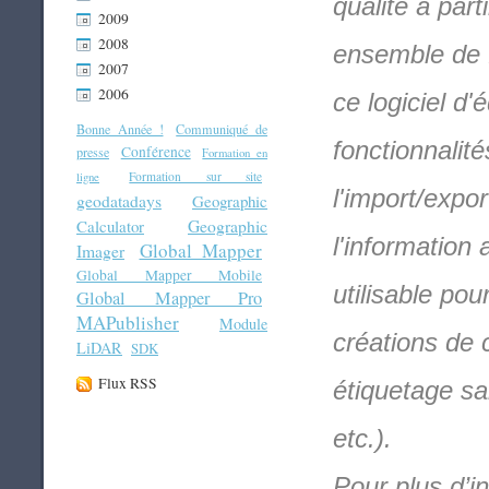
qualité à par
2009
2008
ensemble de f
2007
2006
ce logiciel d
Bonne Année !
Communiqué de
fonctionnalit
Conférence
presse
Formation en
Formation sur site
ligne
l'import/expo
geodatadays
Geographic
Geographic
Calculator
l'information 
Global Mapper
Imager
Global Mapper Mobile
utilisable po
Global Mapper Pro
MAPublisher
Module
créations de 
LiDAR
SDK
Flux RSS
étiquetage sa
etc.).
Pour plus d’i