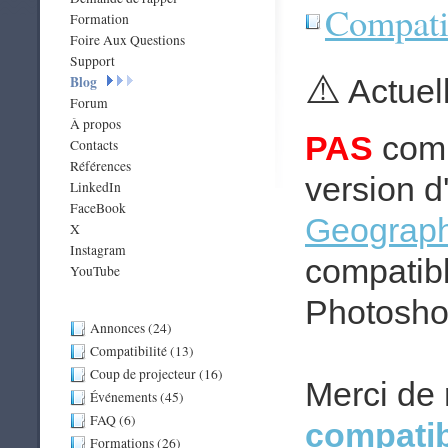
Compatib
Formation
Foire Aux Questions
Support
⚠️
Blog
Actuel
Forum
À propos
PAS
comp
Contacts
Références
version d'
LinkedIn
FaceBook
Geograph
X
Instagram
compatibl
YouTube
Photosho
Annonces (24)
Compatibilité (13)
Coup de projecteur (16)
Merci de 
Événements (45)
FAQ (6)
compatib
Formations (26)