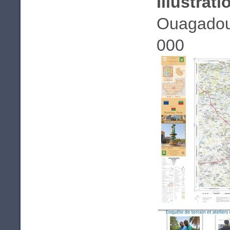
Illustrati
Ouagadoug
000