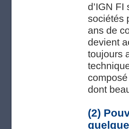
d’IGN FI 
sociétés 
ans de co
devient a
toujours a
technique
composé 
dont beau
(2) Pou
quelque