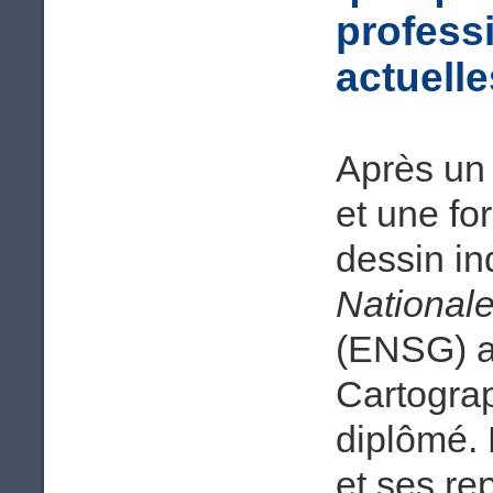
profess
actuelle
Après un
et une for
dessin ind
National
(ENSG) a
Cartograp
diplômé. 
et ses re