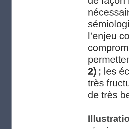
de façon 
nécessai
sémiologi
l’enjeu co
compromi
permetten
2)
; les é
très fruc
de très be
Illustrati