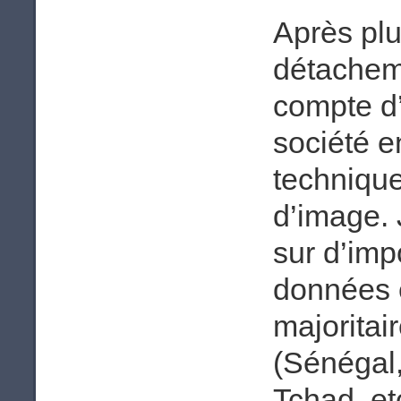
Après plu
détacheme
compte d’I
société e
technique
d’image. 
sur d’imp
données e
majoritai
(Sénégal,
Tchad, etc