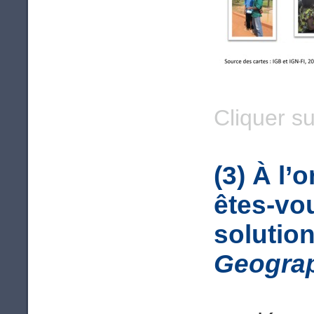
Cliquer su
(3) À l’
êtes-vou
solutio
Geograp