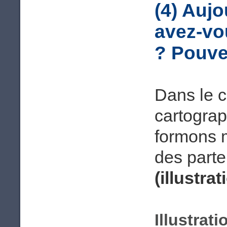
(4) Auj
avez-vo
? Pouve
Dans le c
cartograp
formons m
des parte
(illustrat
Illustrati