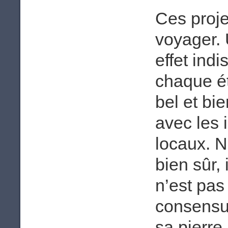
Ces proj
voyager. 
effet ind
chaque ét
bel et bi
avec les 
locaux. 
bien sûr, 
n’est pas
consensu
sa pierre 