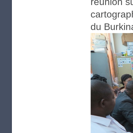
réunion su
cartograp
du Burkin