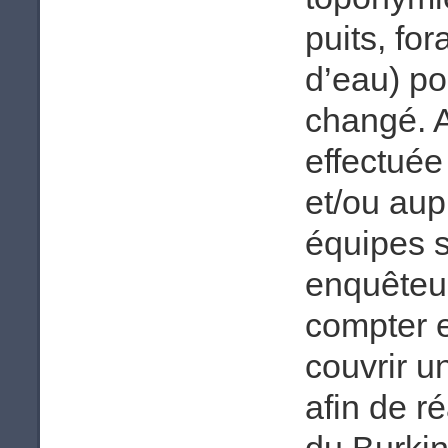
puits, fo
d’eau) po
changé. A
effectuée
et/ou aup
équipes 
enquêteurs
compter e
couvrir u
afin de r