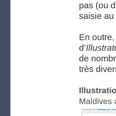
pas (ou di
saisie au
En outre
d’
Illustra
de nombr
très dive
Illustrati
Maldives 