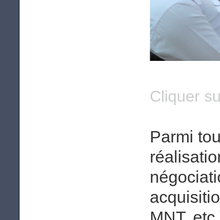
Cliquer su
Parmi tou
réalisati
négociati
acquisiti
MNT, etc.