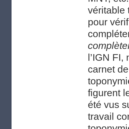
véritable 
pour vérif
compléter
complète
l’IGN FI,
carnet de
toponymie
figurent l
été vus s
travail c
toponymie