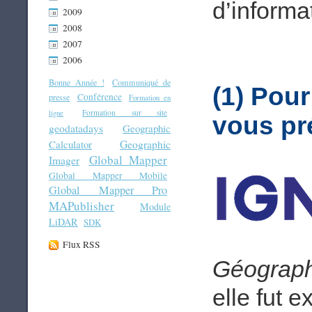
d’informat
2009
2008
2007
2006
Bonne Année !
Communiqué de
(1) Pou
Conférence
presse
Formation en
Formation sur site
ligne
vous pré
geodatadays
Geographic
Geographic
Calculator
Global Mapper
Imager
Global Mapper Mobile
Global Mapper Pro
MAPublisher
Module
LiDAR
SDK
Flux RSS
Géograph
elle fut e