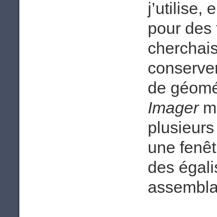
j’utilise,
pour des 
cherchais
conserver
de géomé
Imager
me
plusieur
une fenê
des égali
assembla