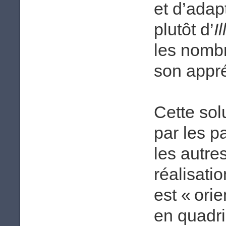
et d’adap
plutôt d’
I
les nombr
son appr
Cette sol
par les p
les autres
réalisati
est « ori
en quadri