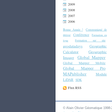
2009
2008
2007
2006
Bonne Année !
Communiqué de
Conférence
presse
Formation en
Formation sur site
ligne
geodatadays
Geographic
Geographic
Calculator
Global Mapper
Imager
Global Mapper Mobile
Global Mapper Pro
MAPublisher
Module
LiDAR
SDK
Flux RSS
© Alain Olivier Géomatique 1998