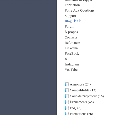
Formation
Foire Aux Questions
Support
Blog
Forum
À propos
Contacts
Références
LinkedIn
FaceBook
X
Instagram
YouTube
Annonces (24)
Compatibilité (13)
Coup de projecteur (16)
Événements (45)
FAQ (6)
Formations (26)