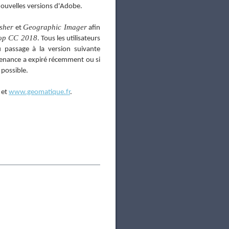
nouvelles versions d'Adobe.
sher
Geographic Imager
et
afin
op CC 2018
. Tous les utilisateurs
 passage à la version suivante
ntenance a expiré récemment ou si
 possible.
et
www.geomatique.fr
.