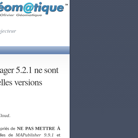
ojecteur
ger 5.2.1 ne sont
es versions
Cloud
.
NE PAS METTRE À
 priés de
MAPublisher 9.9.1
elles de
et