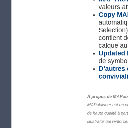
valeurs at
Copy MAP
automatiq
Selection
contient 
calque auq
Updated
de symbo
D’autres 
conviviali
À propos de MAPubl
MAPublisher est un pui
de haute qualité à pa
Illustrator qui renforc