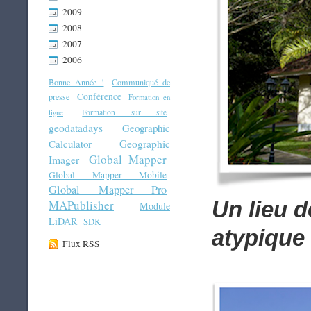
2009
2008
2007
2006
Bonne Année !
Communiqué de
Conférence
presse
Formation en
Formation sur site
ligne
geodatadays
Geographic
Geographic
Calculator
Global Mapper
Imager
Global Mapper Mobile
Global Mapper Pro
Un lieu d
MAPublisher
Module
LiDAR
SDK
atypique
Flux RSS