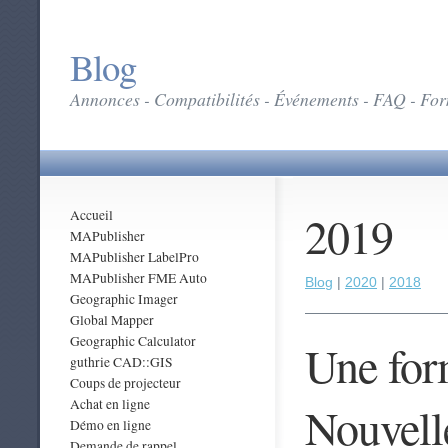
Blog
Annonces - Compatibilités - Événements - FAQ - Form
2019
Accueil
MAPublisher
MAPublisher LabelPro
MAPublisher FME Auto
Blog
|
2020
|
2018
Geographic Imager
Global Mapper
Geographic Calculator
Une for
guthrie CAD::GIS
Coups de projecteur
Achat en ligne
Nouvell
Démo en ligne
Demande de rappel