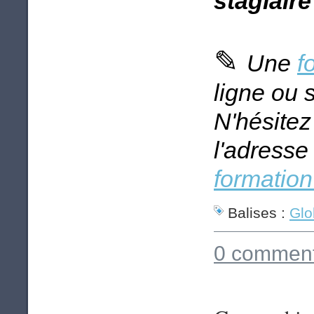
stagiaire
✎
Une
f
ligne ou 
N'hésitez
l'adresse
formatio
Balises :
Glo
0 comment