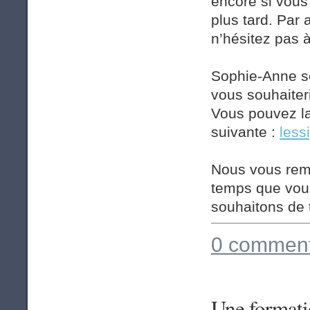
encore si vous 
plus tard. Par 
n’hésitez pas à
Sophie-Anne se
vous souhaiteri
Vous pouvez la
suivante :
less
Nous vous reme
temps que vous
souhaitons de t
0 comment
Une format