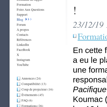
Formation
!
Foire Aux Questions
Support
Blog
23/12/19 
Forum
À propos
Formati
Contacts
Références
LinkedIn
En cette 
FaceBook
X
a eu le pl
Instagram
YouTube
une form
responsa
Annonces (24)
Compatibilité (13)
Pacifique
Coup de projecteur (16)
Événements (45)
Koumac (
FAQ (6)
Formations (26)