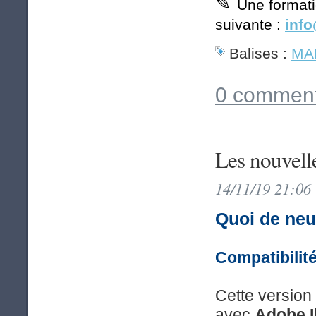
✎
Une formati
suivante :
info
Balises :
MAP
0 comment
Les nouvell
14/11/19 21:06
Quoi de neu
Compatibilit
Cette version
avec
Adobe I