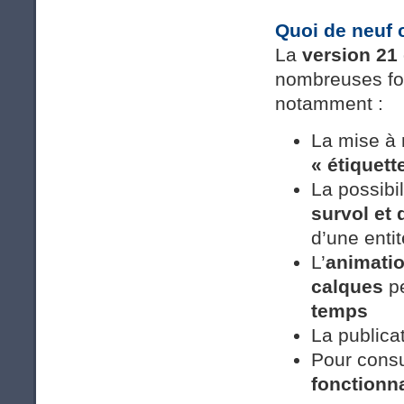
Quoi de neuf 
La
version 21
nombreuses fon
notamment :
La mise à 
« étiquett
La possibil
survol et
d’une enti
L’
animatio
calques
pe
temps
La publica
Pour consu
fonctionna