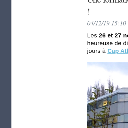
!
04/12/19 15:10
Les
26 et 27
heureuse de d
jours à
Cap At