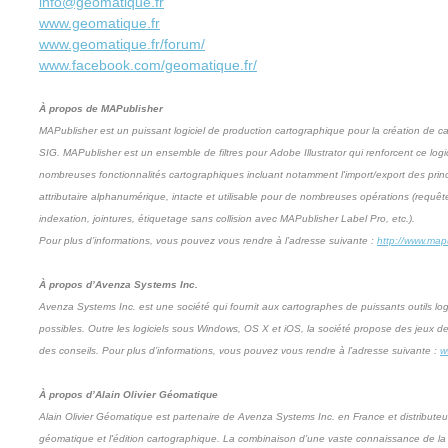
info@geomatique.fr
www.geomatique.fr
www.geomatique.fr/forum/
www.facebook.com/geomatique.fr/
À propos de MAPublisher
MAPublisher est un puissant logiciel de production cartographique pour la création de c
SIG. MAPublisher est un ensemble de filtres pour Adobe Illustrator qui renforcent ce logic
nombreuses fonctionnalités cartographiques incluant notamment l'import/export des princ
attributaire alphanumérique, intacte et utilisable pour de nombreuses opérations (requêt
indexation, jointures, étiquetage sans collision avec MAPublisher Label Pro, etc.).
Pour plus d’informations, vous pouvez vous rendre à l’adresse suivante :
http://www.mapu
À propos d’Avenza Systems Inc.
Avenza Systems Inc. est une société qui fournit aux cartographes de puissants outils logic
possibles. Outre les logiciels sous Windows, OS X et iOS, la société propose des jeux 
des conseils. Pour plus d’informations, vous pouvez vous rendre à l’adresse suivante :
w
À propos d’Alain Olivier Géomatique
Alain Olivier Géomatique est partenaire de Avenza Systems Inc. en France et distributeur 
géomatique et l'édition cartographique. La combinaison d’une vaste connaissance de l