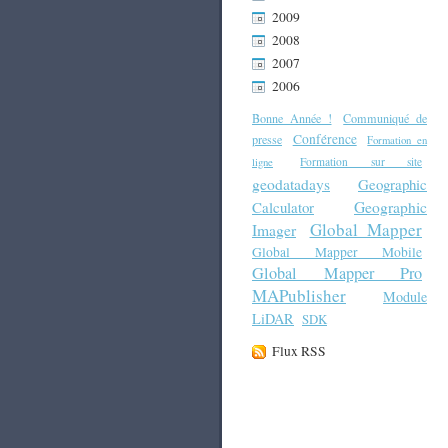
2009
2008
2007
2006
Bonne Année !
Communiqué de
Conférence
presse
Formation en
Formation sur site
ligne
geodatadays
Geographic
Geographic
Calculator
Global Mapper
Imager
Global Mapper Mobile
Global Mapper Pro
MAPublisher
Module
LiDAR
SDK
Flux RSS