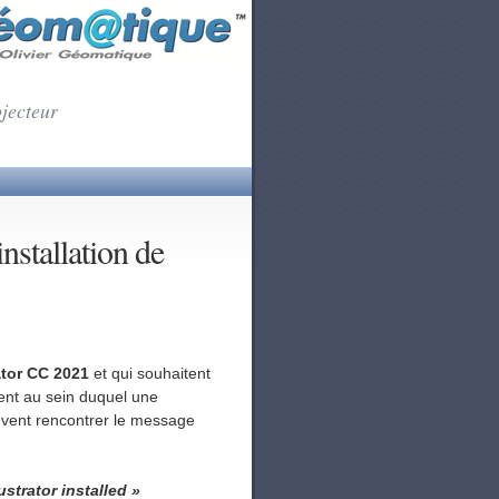
ojecteur
nstallation de
ator CC 2021
et
qui souhaitent
ent au sein duquel une
uvent rencontrer le message
strator installed »