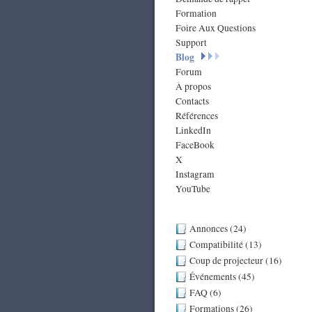
Formation
Foire Aux Questions
Support
Blog
Forum
À propos
Contacts
Références
LinkedIn
FaceBook
X
Instagram
YouTube
Annonces (24)
Compatibilité (13)
Coup de projecteur (16)
Événements (45)
FAQ (6)
Formations (26)