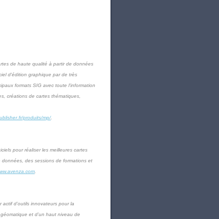
artes de haute qualité à partir de données
iel d'édition graphique par de très
ipaux formats SIG avec toute l'information
es, créations de cartes thématiques,
blisher.fr/produits/mp/
.
iels pour réaliser les meilleures cartes
de données, des sessions de formations et
ww.avenza.com
.
actif d’outils innovateurs pour la
a géomatique et d’un haut niveau de