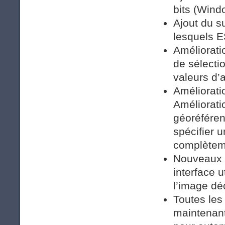
bits (Wind
Ajout du s
lesquels E
Améliorat
de sélecti
valeurs d’
Améliorati
Amélioratio
géoréféren
spécifier 
complètem
Nouveaux 
interface 
l’image d
Toutes les
maintenant