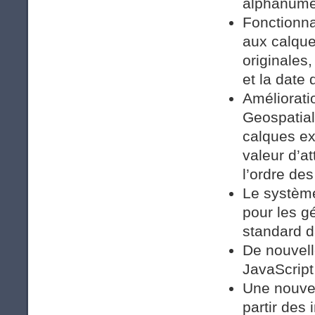
alphanumé
Fonctionna
aux calqu
originales
et la date 
Amélioratio
Geospatial
calques ex
valeur d’a
l’ordre des
Le système
pour les g
standard d
De nouvell
JavaScript
Une nouvel
partir des