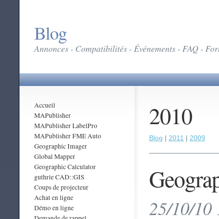
Blog
Annonces - Compatibilités - Événements - FAQ - Form
2010
Accueil
MAPublisher
MAPublisher LabelPro
MAPublisher FME Auto
Blog
|
2011
|
2009
Geographic Imager
Global Mapper
Geographic Calculator
Geograp
guthrie CAD::GIS
Coups de projecteur
Achat en ligne
25/10/10 
Démo en ligne
Demande de rappel