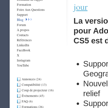
jour
Formation
Foire Aux Questions
Support
La versi
Blog
Forum
pour Ado
À propos
Contacts
CS5 est d
Références
LinkedIn
FaceBook
X
Instagram
Suppor
YouTube
Geogra
Annonces (24)
Nouvell
Compatibilité (13)
Coup de projecteur (16)
relief
Événements (45)
Suppor
FAQ (6)
Formations (26)