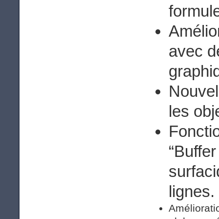
formul
Amélior
avec de
graphiq
Nouvel
les obj
Foncti
“Buffer
surfaci
lignes.
Amélioratio