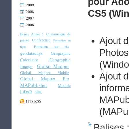
pour Ado
2009
CS5 (Win
2008
2007
2006
Bonne Année !
Communiqué de
Ajout 
Conférence
presse
Formation en
Formation sur site
ligne
Photosh
geodatadays
Geographic
Geographic
Calculator
(Windo
Global Mapper
Imager
Global Mapper Mobile
Ajout d
Global Mapper Pro
MAPublisher
Module
inform
LiDAR
SDK
MAPubl
Flux RSS
(MAPub
Balises 