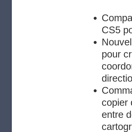
Compati
CS5 po
Nouvell
pour cr
coordon
directi
Comman
copier
entre 
cartogr