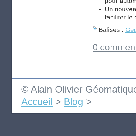
pour autom
Un nouveau
faciliter l
Balises :
Geo
0 comment
© Alain Olivier Géomatiq
Accueil
>
Blog
>