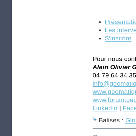
Présentati
Les interv
S'inscrire
Pour nous cont
Alain Olivier
04 79 64 34 3
info@geomatiq
www.geomatiqu
www.forum.geo
LinkedIn
|
Fac
Balises :
Glo