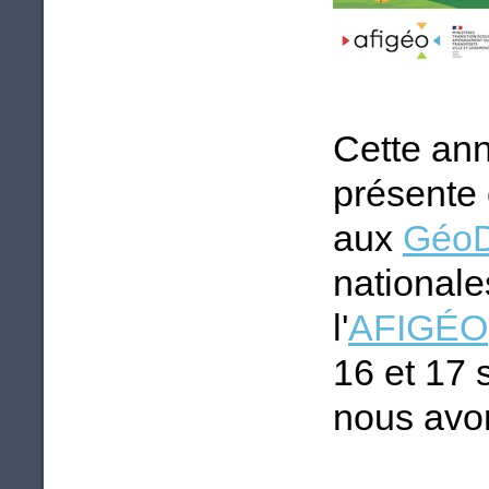
Cette an
présente 
aux
GéoD
national
l'
AFIGÉO
16 et 17 
nous avon