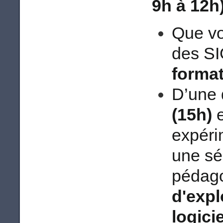
9h à 12h
Que vo
des SI
format
D’une
(15h)
e
expéri
une sé
pédag
d'expl
logicie