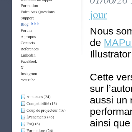
Formation
jour
Foire Aux Questions
Support
Blog
Nous som
Forum
À propos
de
MAPub
Contacts
Références
Illustrator
LinkedIn
FaceBook
X
Instagram
Cette ver
YouTube
sur l’auto
Annonces (24)
aussi un 
Compatibilité (13)
performan
Coup de projecteur (16)
Événements (45)
ainsi que
FAQ (6)
Formations (26)