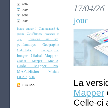
2009
17/04/26 
2008
2007
jour
2006
Bonne Année !
Communiqué de
Conférence
presse
Formation en
Formation sur site
ligne
geodatadays
Geographic
Geographic
Calculator
Global Mapper
Imager
Global Mapper Mobile
Global Mapper Pro
MAPublisher
Module
LiDAR
SDK
La vers
Flux RSS
Mapper
Celle-ci