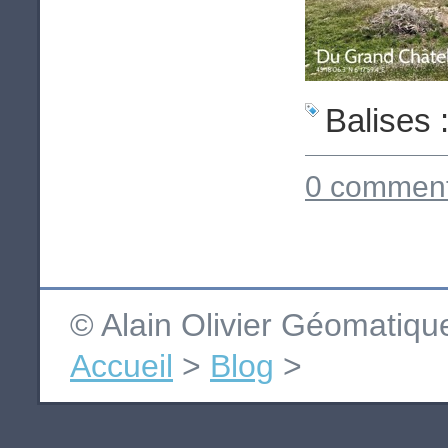
Balises 
0 comment
© Alain Olivier Géomatiq
Accueil
>
Blog
>