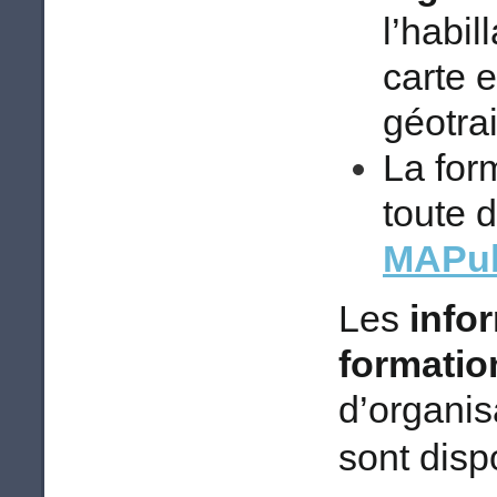
l’habil
carte 
géotra
La for
toute 
MAPub
Les
infor
formatio
d’organisa
sont disp