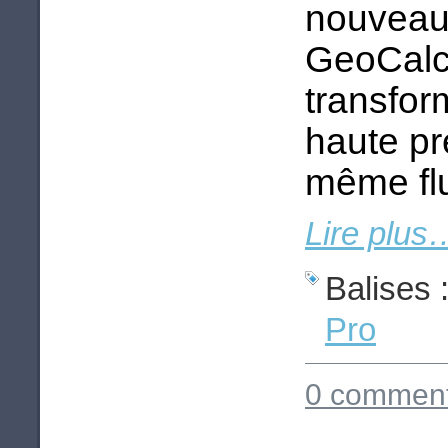
nouveaut
GeoCalc 
transfor
haute pr
même flu
Lire plus
Balises 
Pro
0 comment