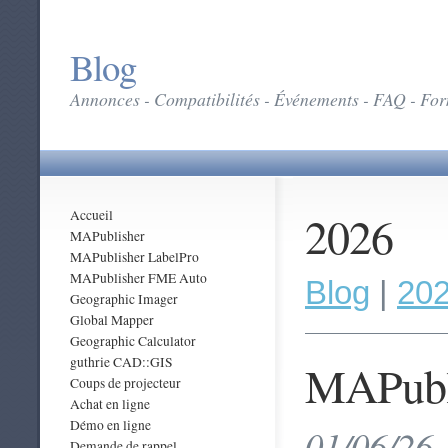
Blog
Annonces - Compatibilités - Événements - FAQ - Form
2026
Accueil
MAPublisher
MAPublisher LabelPro
MAPublisher FME Auto
Blog
|
20
Geographic Imager
Global Mapper
Geographic Calculator
guthrie CAD::GIS
MAPubli
Coups de projecteur
Achat en ligne
Démo en ligne
01/06/26 
Demande de rappel