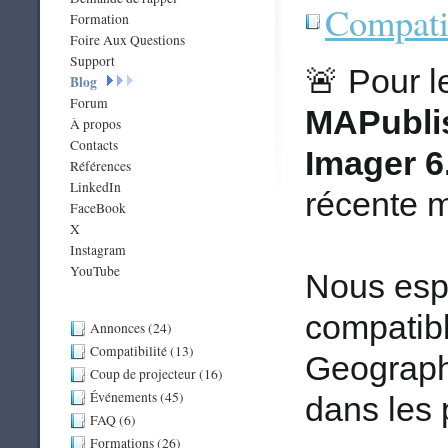
Compatib
Formation
Foire Aux Questions
Support
Pour l
🚨
Blog
Forum
MAPublis
À propos
Contacts
Imager 6
Références
LinkedIn
récente m
FaceBook
X
Instagram
YouTube
Nous esp
compatib
Annonces (24)
Compatibilité (13)
Geograph
Coup de projecteur (16)
Événements (45)
dans les
FAQ (6)
Formations (26)