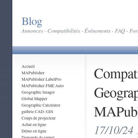
Blog
Annonces - Compatibilités - Événements - FAQ - Form
Compati
Accueil
MAPublisher
MAPublisher LabelPro
Geograp
MAPublisher FME Auto
Geographic Imager
Global Mapper
MAPubli
Geographic Calculator
guthrie CAD::GIS
Coups de projecteur
Achat en ligne
17/10/24 
Démo en ligne
Demande de rappel