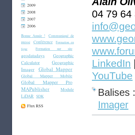
Alain Ol
2009
04 79 64
2008
2007
info@geo
2006
www.geom
Bonne Année !
Communiqué de
Conférence
presse
Formation en
www.foru
Formation sur site
ligne
geodatadays
Geographic
LinkedIn
Geographic
Calculator
Global Mapper
Imager
YouTube
Global Mapper Mobile
Global Mapper Pro
MAPublisher
Module
Balises 
LiDAR
SDK
Imager
Flux RSS