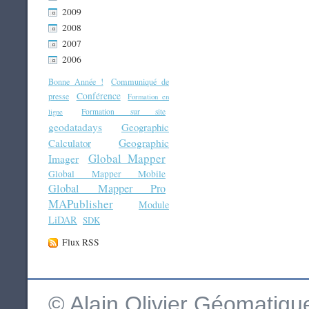
2009
2008
2007
2006
Bonne Année !
Communiqué de
Conférence
presse
Formation en
Formation sur site
ligne
geodatadays
Geographic
Geographic
Calculator
Global Mapper
Imager
Global Mapper Mobile
Global Mapper Pro
MAPublisher
Module
LiDAR
SDK
Flux RSS
© Alain Olivier Géomatiq