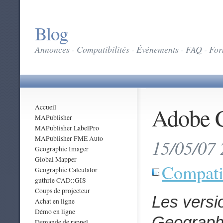
Blog
Annonces - Compatibilités - Événements - FAQ - Form
Adobe 
Accueil
MAPublisher
MAPublisher LabelPro
MAPublisher FME Auto
15/05/07 
Geographic Imager
Global Mapper
Compatib
Geographic Calculator
guthrie CAD::GIS
Coups de projecteur
Les versi
Achat en ligne
Démo en ligne
Geographi
Demande de rappel