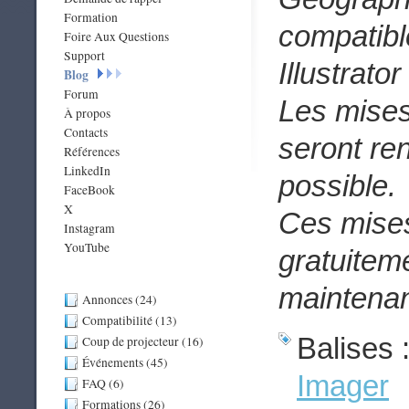
Formation
compatibl
Foire Aux Questions
Support
Illustrat
Blog
Forum
Les mises
À propos
Contacts
seront re
Références
LinkedIn
possible.
FaceBook
X
Ces mises
Instagram
YouTube
gratuitem
maintenan
Annonces (24)
Compatibilité (13)
Balises 
Coup de projecteur (16)
Événements (45)
Imager
FAQ (6)
Formations (26)