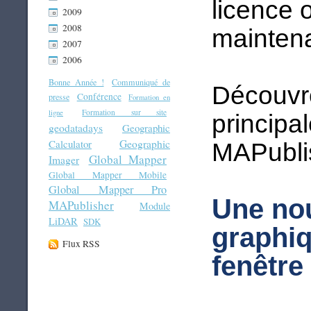
licence 
2009
2008
maintena
2007
2006
Bonne Année !
Communiqué de
Découvre
Conférence
presse
Formation en
Formation sur site
ligne
principa
geodatadays
Geographic
Geographic
Calculator
MAPublis
Global Mapper
Imager
Global Mapper Mobile
Global Mapper Pro
Une nou
MAPublisher
Module
LiDAR
SDK
graphiq
Flux RSS
fenêtr