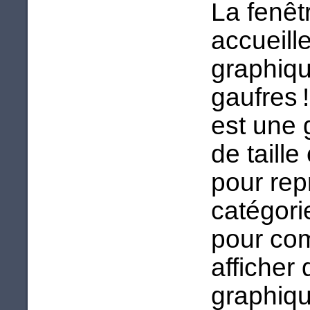
La fenêt
accueill
graphiqu
gaufres 
est une 
de taill
pour rep
catégori
pour com
afficher
graphiqu