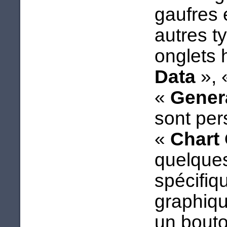
gaufres e
autres t
onglets 
Data
», 
«
Gener
sont per
«
Chart
quelques
spécifiq
graphiq
un bout