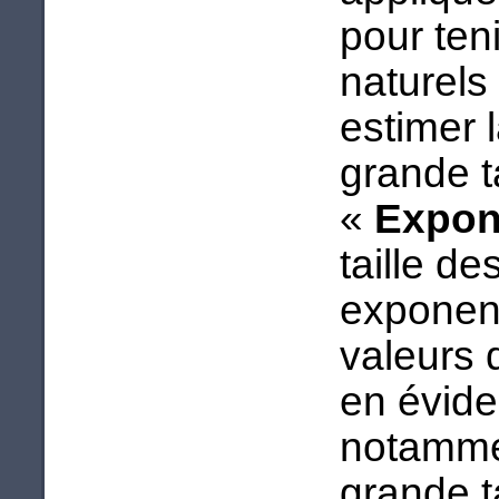
pour ten
naturels
estimer 
grande ta
«
Expon
taille d
exponent
valeurs 
en évide
notammen
grande ta