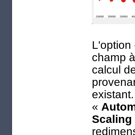
L'option
champ à 
calcul d
provenan
existant
«
Automa
Scaling
redimen