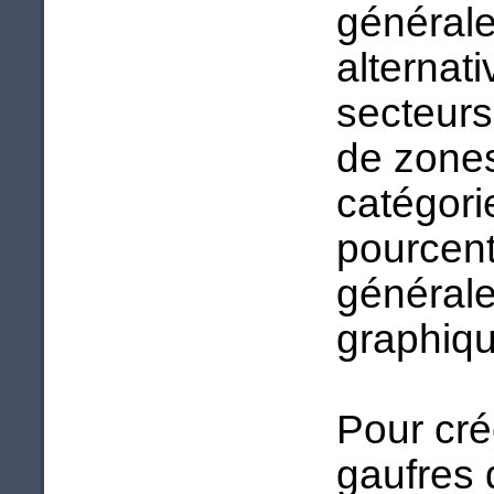
général
alternat
secteurs
de zones
catégori
pourcent
générale,
graphiqu
Pour cré
gaufres 