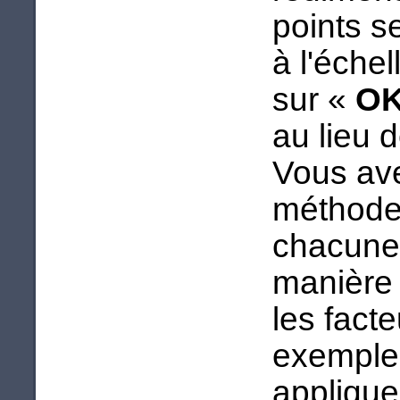
points s
à l'éche
sur «
O
au lieu d
Vous ave
méthodes
chacune 
manière 
les fact
exemple
applique