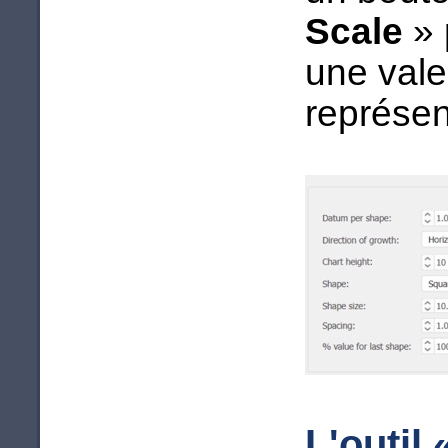
Scale
» 
une val
représen
L'outil