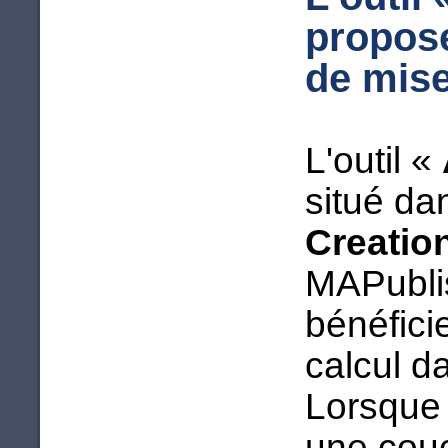
propos
de mise
L'outil «
situé da
Creatio
MAPubli
bénéfici
calcul d
Lorsque 
une couc