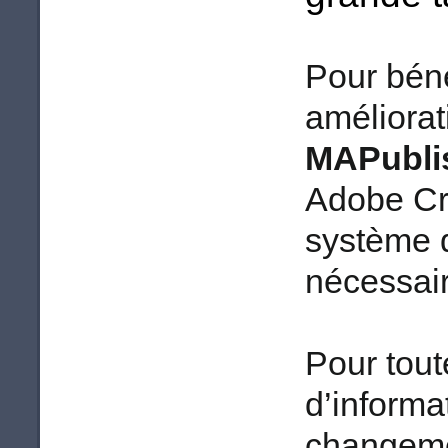
Pour béné
améliorat
MAPublis
Adobe Cre
système d
nécessai
Pour tou
d’informa
changemen