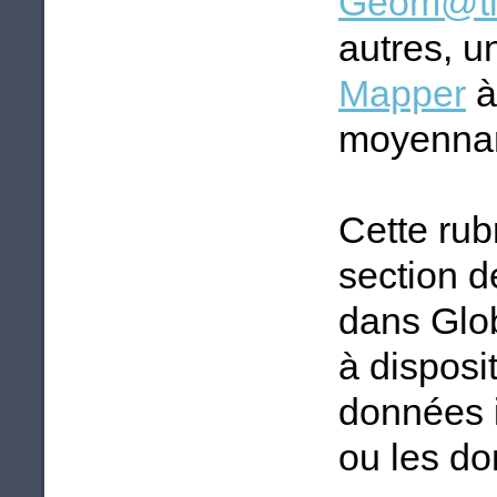
Géom@ti
autres, u
Mapper
à
moyennant
Cette ru
section d
dans Glo
à disposit
données 
ou les d