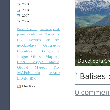
2009
2008
2007
2006
Bonne Année !
Communiqué de
Conférence
presse
Formation en
Formation sur site
ligne
geodatadays
Geographic
Geographic
Calculator
Global Mapper
Imager
Global Mapper Mobile
Global Mapper Pro
MAPublisher
Module
Balises 
LiDAR
SDK
Flux RSS
0 comment