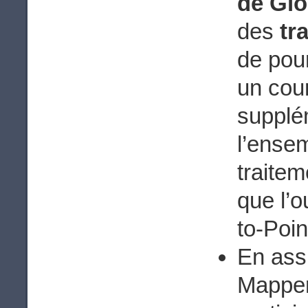
de Glo
des
tr
de pour
un cou
supplé
l’ensem
traitem
que l’o
to-Poin
En assi
Mapper