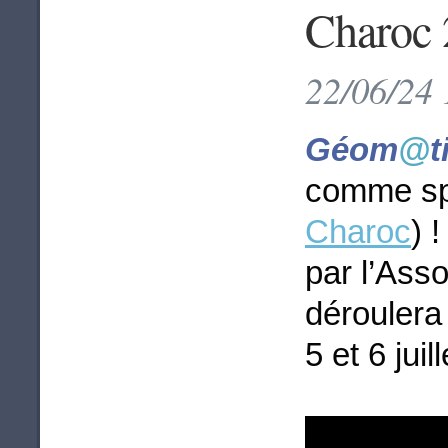
Charoc
22/06/24 
Géom
@
t
comme spo
Charoc
) 
par l’Asso
déroulera
5 et 6 juil