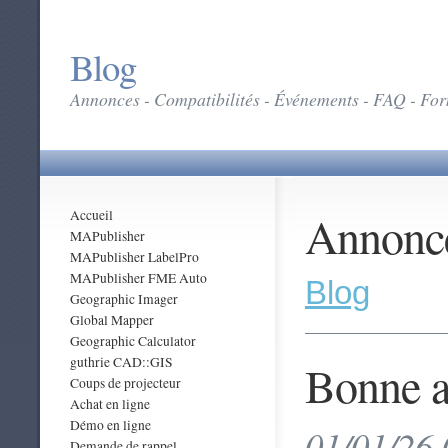
Blog
Annonces - Compatibilités - Événements - FAQ - Form
Annonc
Accueil
MAPublisher
MAPublisher LabelPro
MAPublisher FME Auto
Blog
Geographic Imager
Global Mapper
Geographic Calculator
guthrie CAD::GIS
Bonne a
Coups de projecteur
Achat en ligne
Démo en ligne
01/01/26 
Demande de rappel