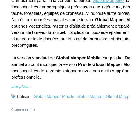
Complément parfait à la version de bureau
Global Mapper®
, l
fonctionnalités cartographiques précieuses aux ingénieurs, géo
faune, forestiers, équipes de drones/ULM ou toute autre profess
l’accès aux données spatiales sur le terrain.
Global Mapper M
couches vectorielles, raster et d’altitude préalablement prépar
version de bureau du logiciel. L’application possède également 
et de collecte de données sur la base de formulaires attributaire
préconfigurés.
La version standard de
Global Mapper Mobile
est gratuite. D
annuel au coût modique, la version
Pro
de
Global Mapper Mo
fonctionnalités de la version standard avec des outils suppléme
professionnelle.
Lire plus…
Balises :
Global Mapper Mobile
,
Global Mapper
,
Global Mapp
0 commentaire