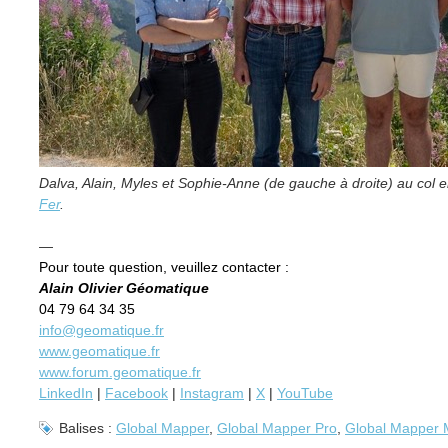
Dalva, Alain, Myles et Sophie-Anne (de gauche à droite) au col
Fer
.
—
Pour toute question, veuillez contacter :
Alain Olivier Géomatique
04 79 64 34 35
info@geomatique.fr
www.geomatique.fr
www.forum.geomatique.fr
LinkedIn
|
Facebook
|
Instagram
|
X
|
YouTube
Balises :
Global Mapper
,
Global Mapper Pro
,
Global Mapper 