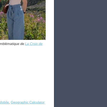
 emblématique de
La Croix de
Mobile
,
Geographic Calculator