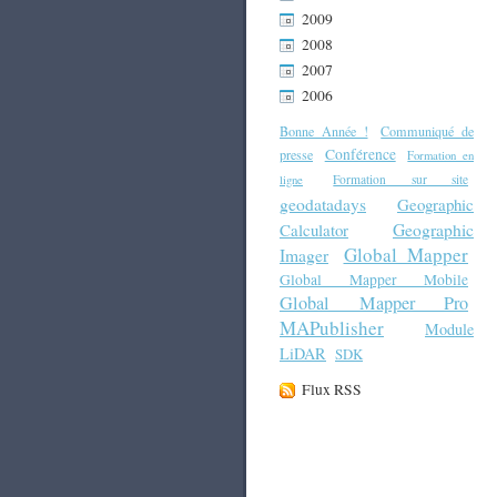
2009
2008
2007
2006
Bonne Année !
Communiqué de
Conférence
presse
Formation en
Formation sur site
ligne
geodatadays
Geographic
Geographic
Calculator
Global Mapper
Imager
Global Mapper Mobile
Global Mapper Pro
MAPublisher
Module
LiDAR
SDK
Flux RSS