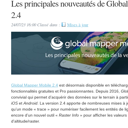
Les principales nouveautés de Glob
2.4
24/07/23 16:00 Classé dans :
Mises à jour
Global Mapper Mobile 2.4
est désormais disponible en téléchar
fonctionnalités gratuites et Pro passionnantes. Depuis 2016,
Glo
convivial qui permet d’acquérir des données sur le terrain à parti
iOS
et
Android
. La version 2.4 apporte de nombreuses mises à jou
qu’un mode « trace » pour numériser facilement les entités de lig
encore d’un nouvel outil «
Raster Info
» pour afficher les valeur
d'altitude/raster.