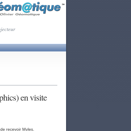
ojecteur
ics) en visite
de recevoir Myles,