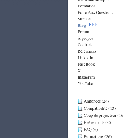
Formation
Foire Aux Questions
Support
Blog
Forum
À propos
Contacts
Références
LinkedIn
FaceBook
X
Instagram
YouTube
Annonces (24)
Compatibilité (13)
Coup de projecteur (16)
Événements (45)
FAQ (6)
Formations (26)