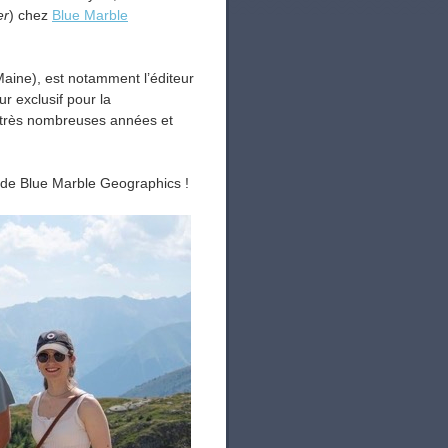
er
) chez
Blue Marble
Maine), est notamment l’éditeur
r exclusif pour la
e très nombreuses années et
e de Blue Marble Geographics !