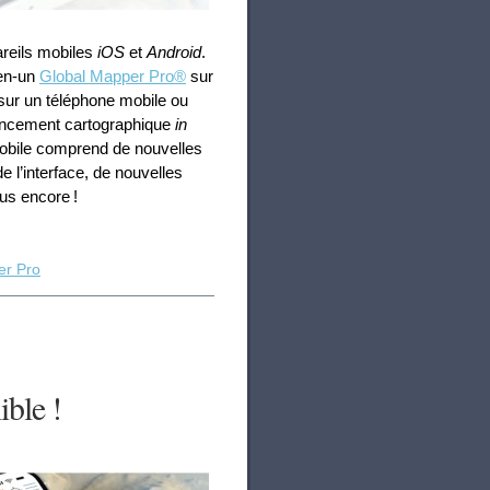
areils mobiles
iOS
et
Android
.
-en-un
Global Mapper Pro®
sur
t sur un téléphone mobile ou
rencement cartographique
in
mobile comprend de nouvelles
e l’interface, de nouvelles
lus encore !
er Pro
ble !