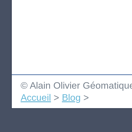
© Alain Olivier Géomatiq
Accueil
>
Blog
>