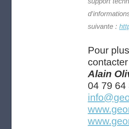
support techn
d'information
suivante :
htt
Pour plus
contacter 
Alain Ol
04 79 64
info@geo
www.geom
www.geom