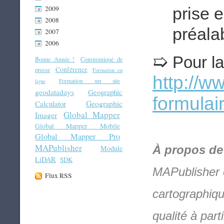
prise 
2009
2008
préala
2007
2006
➯
Pour la 
Bonne Année !
Communiqué de
Conférence
presse
Formation en
http://w
Formation sur site
ligne
geodatadays
Geographic
formulai
Geographic
Calculator
Global Mapper
Imager
Global Mapper Mobile
Global Mapper Pro
MAPublisher
À propos de
Module
LiDAR
SDK
MAPublisher e
Flux RSS
cartographiqu
qualité à par