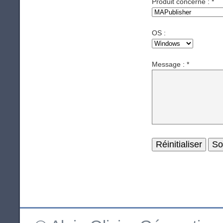
Produit concerné :
*
OS :
Message :
*