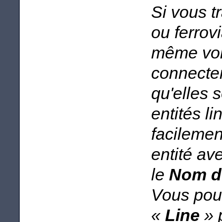
Si vous t
ou ferrov
même voi
connecten
qu'elles 
entités l
facilemen
entité av
le
Nom d
Vous pouv
«
Line
» 