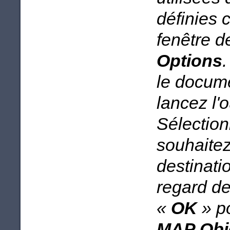
définies
fenêtre d
Options
le docume
lancez l'o
Sélection
souhaitez
destinati
regard de
«
OK
» po
MAP Obj