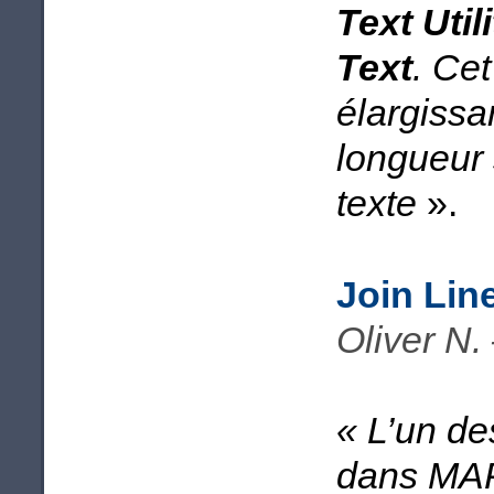
Text Utili
Text
. Cet
élargissa
longueur 
texte
».
Join Lin
Oliver N.
« L’un des
dans MAPu