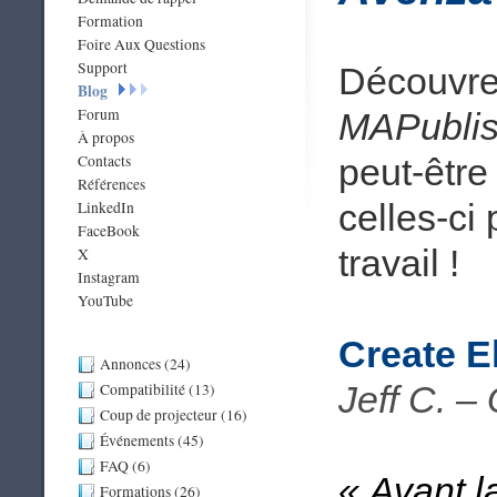
Formation
Foire Aux Questions
Support
Découvrez
Blog
Forum
MAPublis
À propos
Contacts
peut-êtr
Références
celles-ci 
LinkedIn
FaceBook
travail !
X
Instagram
YouTube
Create E
Annonces (24)
Jeff C. –
Compatibilité (13)
Coup de projecteur (16)
Événements (45)
FAQ (6)
« Avant l
Formations (26)