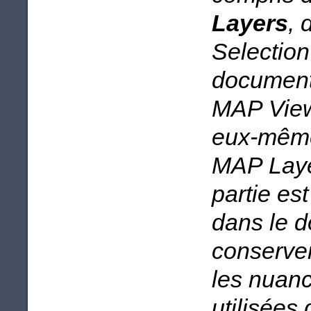
Layers
,
Selection
document 
MAP View
eux-même
MAP Laye
partie est
dans le d
conserver
les nuan
utilisées 