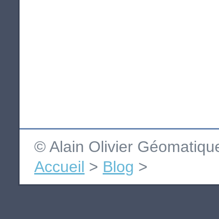
© Alain Olivier Géomatiq
Accueil
>
Blog
>