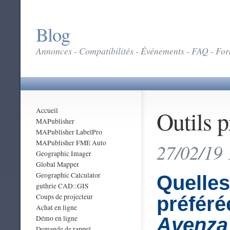
Blog
Annonces - Compatibilités - Événements - FAQ - Form
Outils 
Accueil
MAPublisher
MAPublisher LabelPro
MAPublisher FME Auto
27/02/19 
Geographic Imager
Global Mapper
Geographic Calculator
Quelles
guthrie CAD::GIS
Coups de projecteur
préfér
Achat en ligne
Démo en ligne
Avenza
Demande de rappel