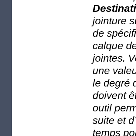
Destinat
jointure s
de spécif
calque de
jointes. 
une valeu
le degré 
doivent ê
outil perm
suite et
temps po