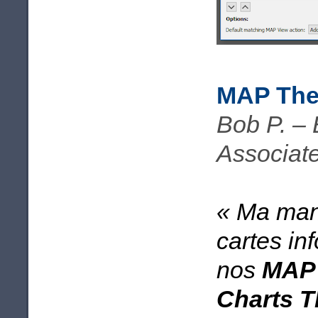
MAP The
Bob P. –
Associat
« Ma mani
cartes in
nos
MAP 
Charts 