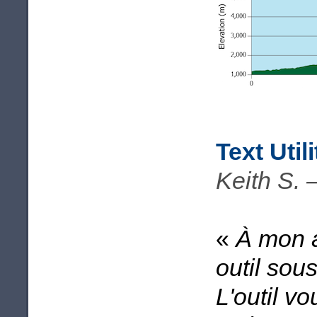
Text Utili
Keith S. 
«
À mon av
outil sou
L'outil v