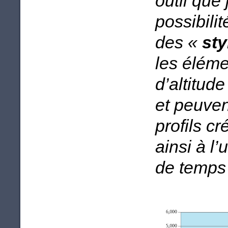
outil que
possibilit
des «
st
les éléme
d’altitude
et peuven
profils c
ainsi à l
de temps