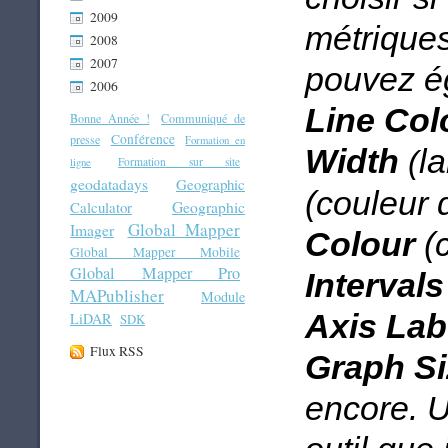
2009
métriques
2008
2007
pouvez ég
2006
Line Col
Bonne Année !
Communiqué de
Conférence
presse
Formation en
Width
la
(
Formation sur site
ligne
geodatadays
Geographic
(couleur 
Geographic
Calculator
Global Mapper
Imager
Colour
(c
Global Mapper Mobile
Global Mapper Pro
Intervals
MAPublisher
Module
Axis Lab
LiDAR
SDK
Flux RSS
Graph Si
encore. U