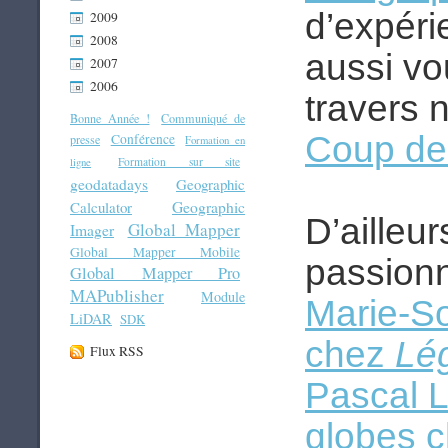
d’expér
2009
2008
aussi vo
2007
2006
travers 
Bonne Année !
Communiqué de
Coup de 
Conférence
presse
Formation en
Formation sur site
ligne
geodatadays
Geographic
Geographic
Calculator
D’ailleur
Global Mapper
Imager
Global Mapper Mobile
passion
Global Mapper Pro
MAPublisher
Module
Marie-S
LiDAR
SDK
chez
Lé
Flux RSS
Pascal 
globes 