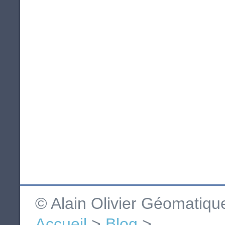
© Alain Olivier Géomatiq
Accueil
>
Blog
>