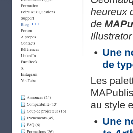
Formation
heureux
Foire Aux Questions
Support
de
MAPub
Blog
Forum
Illustrator
À propos
Contacts
Une no
Références
LinkedIn
de type
FaceBook
X
Instagram
Les palet
YouTube
MAPublis
Annonces (24)
au style e
Compatibilité (13)
Coup de projecteur (16)
Événements (45)
Une no
FAQ (6)
Formations (26)