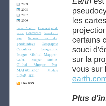
Earth
est 
2009
pseudocyl
2008
2007
les carte
2006
projectio
Bonne Année !
Communiqué de
Conférence
presse
Formation en
certains 
Formation sur site
ligne
geodatadays
Geographic
souci d'é
Geographic
Calculator
Global Mapper
Imager
sur la pr
Global Mapper Mobile
Global Mapper Pro
vous sur l
MAPublisher
Module
LiDAR
SDK
earth.com
Flux RSS
Plus d'i