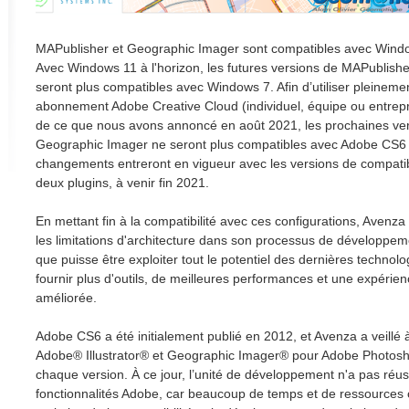
MAPublisher et Geographic Imager sont compatibles avec Windo
Avec Windows 11 à l'horizon, les futures versions de MAPublish
seront plus compatibles avec Windows 7. Afin d’utiliser pleinemen
abonnement Adobe Creative Cloud (individuel, équipe ou entrepr
de ce que nous avons annoncé en août 2021, les prochaines ve
Geographic Imager ne seront plus compatibles avec Adobe CS
changements entreront en vigueur avec les versions de compatib
deux plugins, à venir fin 2021.
En mettant fin à la compatibilité avec ces configurations, Aven
les limitations d'architecture dans son processus de développeme
que puisse être exploiter tout le potentiel des dernières technolo
fournir plus d'outils, de meilleures performances et une expérienc
améliorée.
Adobe CS6 a été initialement publié en 2012, et Avenza a veill
Adobe® Illustrator® et Geographic Imager® pour Adobe Photosh
chaque version. À ce jour, l’unité de développement n'a pas réuss
fonctionnalités Adobe, car beaucoup de temps et de ressources o