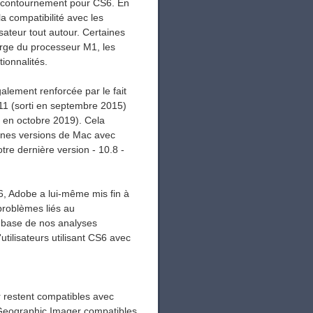
de contournement pour CS6. En
la compatibilité avec les
isateur tout autour. Certaines
harge du processeur M1, les
ionnalités.
alement renforcée par le fait
11 (sorti en septembre 2015)
 en octobre 2019). Cela
iennes versions de Mac avec
e dernière version - 10.8 -
6, Adobe a lui-même mis fin à
problèmes liés au
a base de nos analyses
utilisateurs utilisant CS6 avec
 restent compatibles avec
 Geographic Imager compatibles