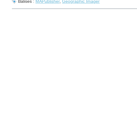
Balises :
MAPublisher
,
Geographic Imager