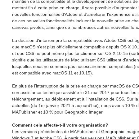
maintien de la compatibilité et le développement de solutions 
mettant fin à cette prise en charge, il sera possible d'augmenter 
nouvelles fonctionnalités d'Adobe et d'améliorer l'expérience util
de ces nouvelles fonctionnalités incluent la nouvelle prise en c
canevas pivotés, ainsi que de nombreuses autres nouvelles fonct
La décision d'interrompre la compatibilité avec Adobe CS6 est ég
que macOS n'est plus officiellement compatible depuis OS X 10.
et que CS6 ne peut même plus fonctionner sur OS X 10.15 (sorti
signifie que les utilisateurs de Mac utilisant CS6 utilisent d'anc
lesquelles nous ne sommes pas nécessairement compatibles (notr
est compatible avec macOS 11 et 10.15).
En plus de l'interruption de la prise en charge par macOS de CS
son assistance technique assistée le 31 mai 2017 pour tous les 
téléchargement, au déploiement et à l'installation de CS6. Sur l
actuelles (du 1er janvier 2021 à aujourd'hui), nous avons 10 % d'
MAPublisher et 10 % pour Geographic Imager.
Comment cela affecte-t-il votre organisation?
Les versions précédentes de MAPublisher et Geographic Imager
Windows 7 et Adobe CS6. À partir des versions MAPublisher et