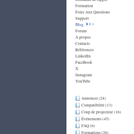
Formation
Foire Aux Questions
Support
Blog
Forum
À propos
Contacts
Références
LinkedIn
FaceBook
X
Instagram
YouTube
Annonces (24)
Compatibilité (13)
Coup de projecteur (16)
Événements (45)
FAQ (6)
Formations (26)