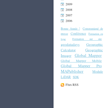
2009
2008
2007
2006
Bonne Année !
Communiqué de
Conférence
presse
Formation en
Formation sur site
ligne
geodatadays
Geographic
Geographic
Calculator
Global Mapper
Imager
Global Mapper Mobile
Global Mapper Pro
MAPublisher
Module
LiDAR
SDK
Flux RSS