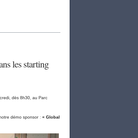
s les starting
credi, dès 8h30, au Parc
 notre démo sponsor :
«
Global