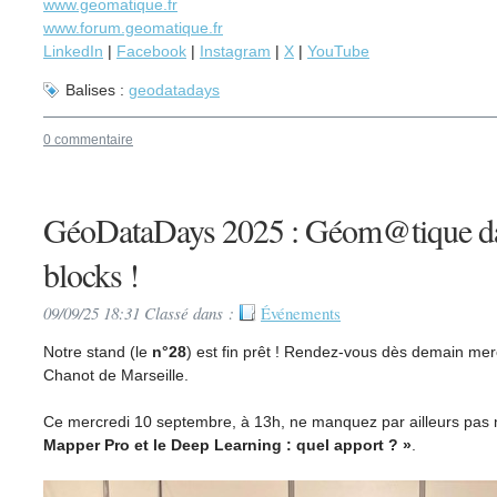
www.geomatique.fr
www.forum.geomatique.fr
LinkedIn
|
Facebook
|
Instagram
|
X
|
YouTube
Balises :
geodatadays
0 commentaire
GéoDataDays 2025 : Géom@tique dan
blocks !
09/09/25 18:31 Classé dans :
Événements
Notre stand (le
n°28
) est fin prêt ! Rendez-vous dès demain mer
Chanot de Marseille.
Ce mercredi 10 septembre, à 13h, ne manquez par ailleurs pas
Mapper Pro et le Deep Learning : quel apport ? »
.