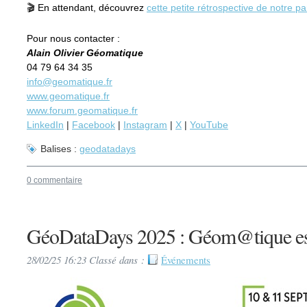
En attendant, découvrez
cette petite rétrospective de notre par
🎬
Pour nous contacter :
Alain Olivier Géomatique
04 79 64 34 35
info@geomatique.fr
www.geomatique.fr
www.forum.geomatique.fr
LinkedIn
|
Facebook
|
Instagram
|
X
|
YouTube
Balises :
geodatadays
0 commentaire
GéoDataDays 2025 : Géom@tique es
28/02/25 16:23 Classé dans :
Événements