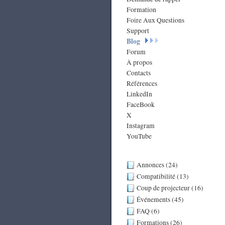
Formation
Foire Aux Questions
Support
Blog
Forum
À propos
Contacts
Références
LinkedIn
FaceBook
X
Instagram
YouTube
Annonces (24)
Compatibilité (13)
Coup de projecteur (16)
Événements (45)
FAQ (6)
Formations (26)