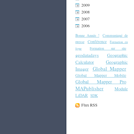
2009
2008
2007
2006
Bonne Année !
Communiqué de
Conférence
presse
Formation en
Formation sur site
ligne
geodatadays
Geographic
Geographic
Calculator
Global Mapper
Imager
Global Mapper Mobile
Global Mapper Pro
MAPublisher
Module
LiDAR
SDK
Flux RSS