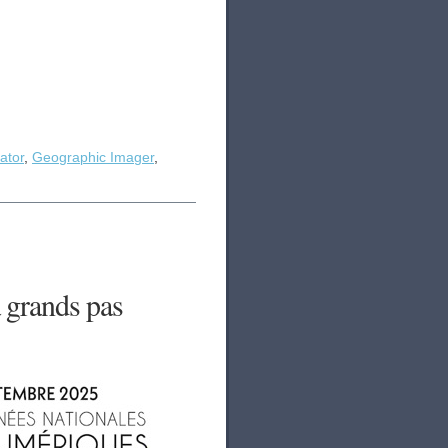
ator
,
Geographic Imager
,
 grands pas