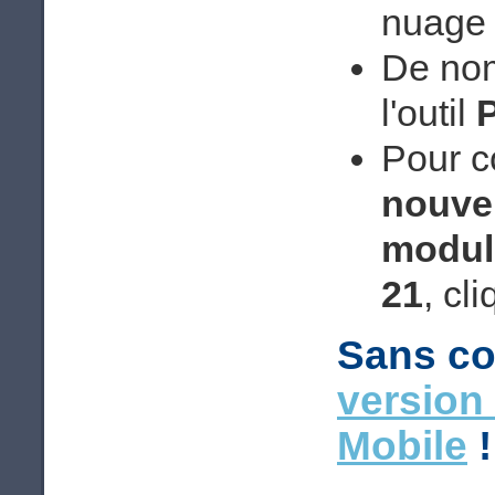
nuage 
De nom
l'outil
P
Pour c
nouvel
modul
21
, cl
Sans co
version
Mobile
!