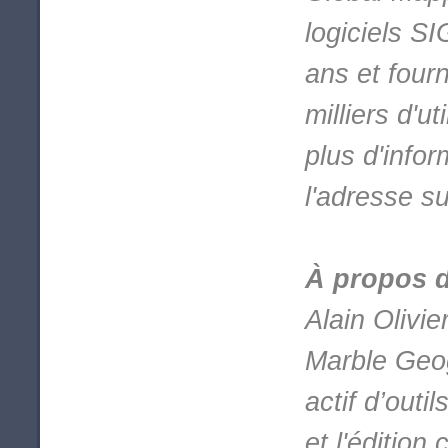
logiciels SI
ans et four
milliers d'u
plus d'info
l'adresse s
À propos d
Alain Olivi
Marble Geog
actif d’outi
et l'éditio