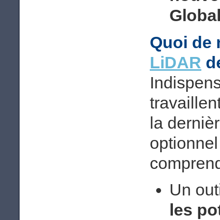
Globa
Quoi de 
LiDAR
de
Indispens
travaille
la derniè
optionne
comprend
Un out
les po