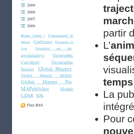
2009
trajec
2008
march
2007
2006
partir 
Bonne Année !
Communiqué de
Conférence
presse
L’
anim
Formation en
Formation sur site
ligne
geodatadays
séque
Geographic
Geographic
Calculator
visual
Global Mapper
Imager
Global Mapper Mobile
temps
Global Mapper Pro
MAPublisher
Module
La pub
LiDAR
SDK
intég
Flux RSS
Pour c
nouvel