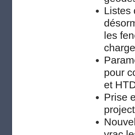
Listes
désorm
les fe
charge
Paramè
pour c
et HTD
Prise 
projec
Nouvel
vrac l