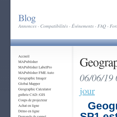
Blog
Annonces - Compatibilités - Événements - FAQ - Form
Geograp
Accueil
MAPublisher
MAPublisher LabelPro
MAPublisher FME Auto
06/06/19 
Geographic Imager
Global Mapper
jour
Geographic Calculator
guthrie CAD::GIS
Coups de projecteur
Geogr
Achat en ligne
Démo en ligne
SP1 est
Demande de rappel