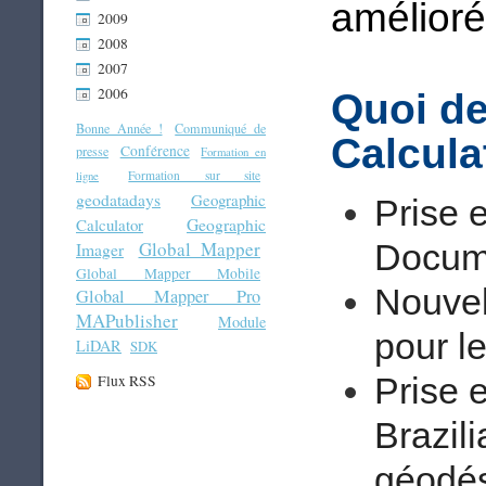
amélioré
2009
2008
2007
2006
Quoi de
Bonne Année !
Communiqué de
Calcula
Conférence
presse
Formation en
Formation sur site
ligne
geodatadays
Geographic
Prise 
Geographic
Calculator
Global Mapper
Docum
Imager
Global Mapper Mobile
Nouvel 
Global Mapper Pro
MAPublisher
Module
pour l
LiDAR
SDK
Prise 
Flux RSS
Brazil
géodé