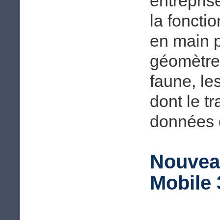
entrepris
la foncti
en main p
géomètres
faune, le
dont le t
données d
Nouvea
Mobile 