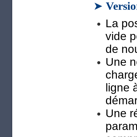
➤
Versi
La pos
vide 
de no
Une n
charg
ligne 
démarr
Une r
paramè