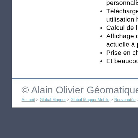
personnal
Télécharg
utilisation
Calcul de
Affichage d
actuelle à 
Prise en 
Et beaucou
© Alain Olivier Géomatiq
Accueil
>
Global Mapper
>
Global Mapper Mobile
>
Nouveautés