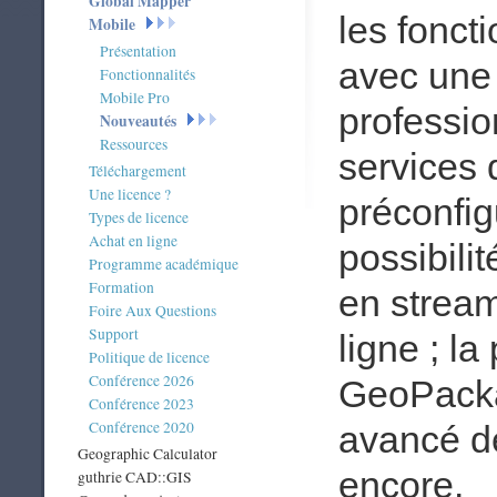
Global Mapper
les fonct
Mobile
Présentation
avec une
Fonctionnalités
Mobile Pro
professi
Nouveautés
Ressources
services 
Téléchargement
Une licence ?
préconfig
Types de licence
Achat en ligne
possibili
Programme académique
Formation
en stream
Foire Aux Questions
Support
ligne ; la
Politique de licence
Conférence 2026
GeoPacka
Conférence 2023
Conférence 2020
avancé de
Geographic Calculator
encore.
guthrie CAD::GIS