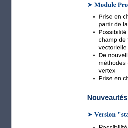
➤
Module Pro
Prise en c
partir de l
Possibilité
champ de v
vectoriell
De nouvell
méthodes d
vertex
Prise en c
Nouveautés 
➤
Version "s
Possibilit