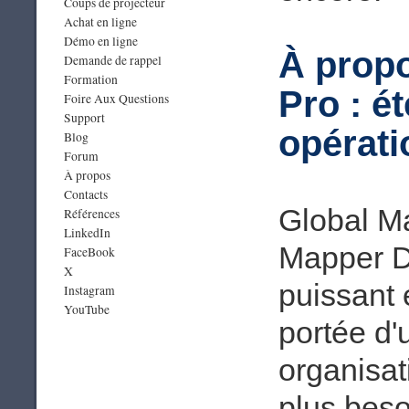
Coups de projecteur
Achat en ligne
Démo en ligne
À prop
Demande de rappel
Formation
Pro : é
Foire Aux Questions
Support
opérati
Blog
Forum
À propos
Contacts
Global Ma
Références
LinkedIn
Mapper De
FaceBook
X
puissant 
Instagram
YouTube
portée d'
organisat
plus beso