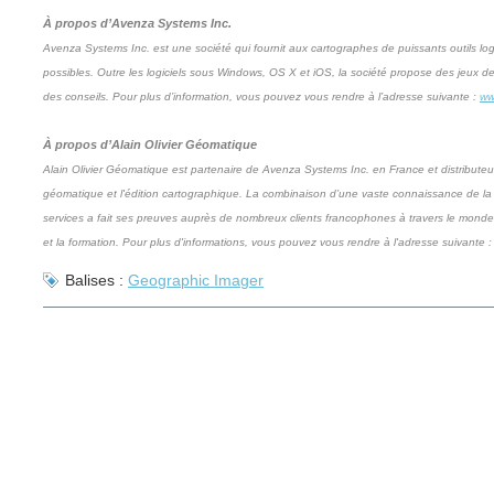
À propos d’Avenza Systems Inc.
Avenza Systems Inc. est une société qui fournit aux cartographes de puissants outils logic
possibles. Outre les logiciels sous Windows, OS X et iOS, la société propose des jeux 
des conseils. Pour plus d’information, vous pouvez vous rendre à l’adresse suivante :
ww
À propos d’Alain Olivier Géomatique
Alain Olivier Géomatique est partenaire de Avenza Systems Inc. en France et distributeur 
géomatique et l'édition cartographique. La combinaison d’une vaste connaissance de l
services a fait ses preuves auprès de nombreux clients francophones à travers le monde,
et la formation. Pour plus d'informations, vous pouvez vous rendre à l'adresse suivante 
Balises :
Geographic Imager