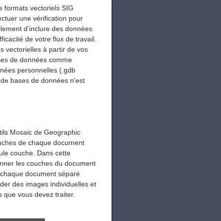
 formats vectoriels SIG
ctuer une vérification pour
plement d'inclure des données
icacité de votre flux de travail.
 vectorielles à partir de vos
bases de données comme
nnées personnelles (.gdb
r de bases de données n'est
ils Mosaic de Geographic
couches de chaque document
ule couche. Dans cette
ionner les couches du document
nt chaque document séparé
rder des images individuelles et
 que vous devez traiter.