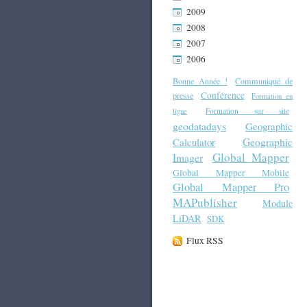
2009
2008
2007
2006
Bonne Année !
Communiqué de
Conférence
presse
Formation en
Formation sur site
ligne
geodatadays
Geographic
Geographic
Calculator
Global Mapper
Imager
Global Mapper Mobile
Global Mapper Pro
MAPublisher
Module
LiDAR
SDK
Flux RSS