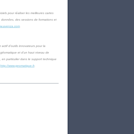
iels pour réaliser les meilleures cartes
de données, des sessions de formations et
w.avenza.com
.
actif d’outils innovateurs pour la
a géomatique et d’un haut niveau de
 en particulier dans le support technique
:
http://www.geomatique.fr
.