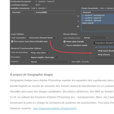
À propos de Geographic Imager
Geographic Imager pour Adobe Photoshop exploite les capacités très supérieures dans le
premier logiciel au monde de retouche des formats rasters le transformant en un puissant
Travaillez ainsi avec des images satellitaires, des photos aériennes, des MNT au format
S.I.G. en utilisant les fonctions d’Adobe Photoshop (ex. : transparences, filtres, etc.) 
conservant la prise en charge de centaines de systèmes de coordonnées. Pour plus d’i
l’adresse suivante :
http://www.mapublisher.fr/produits/gi/
.