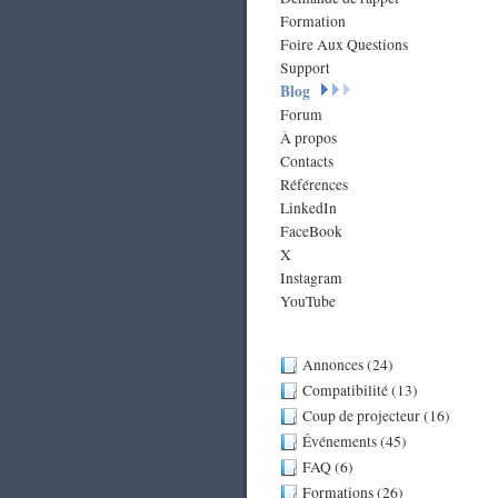
Formation
Foire Aux Questions
Support
Blog
Forum
À propos
Contacts
Références
LinkedIn
FaceBook
X
Instagram
YouTube
Annonces (24)
Compatibilité (13)
Coup de projecteur (16)
Événements (45)
FAQ (6)
Formations (26)