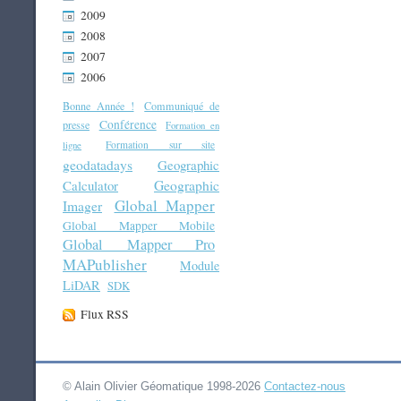
2009
2008
2007
2006
Bonne Année !
Communiqué de
Conférence
presse
Formation en
Formation sur site
ligne
geodatadays
Geographic
Geographic
Calculator
Global Mapper
Imager
Global Mapper Mobile
Global Mapper Pro
MAPublisher
Module
LiDAR
SDK
Flux RSS
© Alain Olivier Géomatique 1998-2026
Contactez-nous