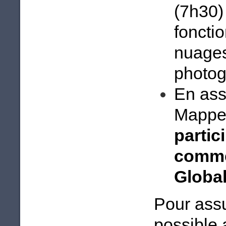
(7h30)
foncti
nuages 
photo
En ass
Mapp
partic
comme 
Globa
Pour assu
possible 