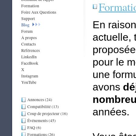
Formati
Formation
Foire Aux Questions
Support
En raison
Blog
Forum
actuelle,
À propos
Contacts
proposée
Références
LinkedIn
pour le 
FaceBook
X
une form
Instagram
YouTube
avons
dé
nombreux
Annonces (24)
Compatibilité (13)
années.
Coup de projecteur (16)
Événements (45)
FAQ (6)
Formations (26)