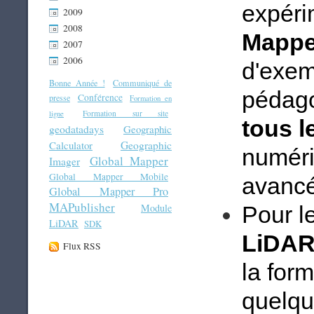
expéri
2009
2008
Mappe
2007
2006
d'exem
Bonne Année !
Communiqué de
pédago
Conférence
presse
Formation en
Formation sur site
ligne
tous l
geodatadays
Geographic
Geographic
Calculator
numéri
Global Mapper
Imager
Global Mapper Mobile
avancé
Global Mapper Pro
MAPublisher
Pour le
Module
LiDAR
SDK
LiDA
Flux RSS
la for
quelqu