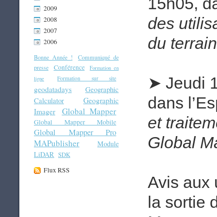
15h05, da
2009
des utili
2008
2007
du terra
2006
Bonne Année !
Communiqué de
Conférence
presse
Formation en
Jeudi 1
➤
Formation sur site
ligne
geodatadays
Geographic
dans l’E
Geographic
Calculator
Global Mapper
Imager
et traite
Global Mapper Mobile
Global Mapper Pro
Global M
MAPublisher
Module
LiDAR
SDK
Flux RSS
Avis aux 
la sortie