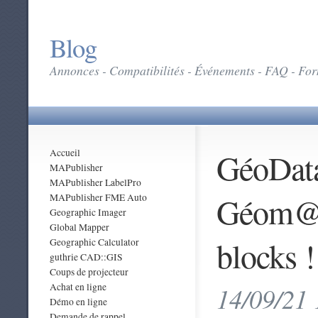
Blog
Annonces - Compatibilités - Événements - FAQ - Form
GéoData
Accueil
MAPublisher
MAPublisher LabelPro
Géom@ti
MAPublisher FME Auto
Geographic Imager
Global Mapper
blocks !
Geographic Calculator
guthrie CAD::GIS
Coups de projecteur
Achat en ligne
14/09/21 
Démo en ligne
Demande de rappel