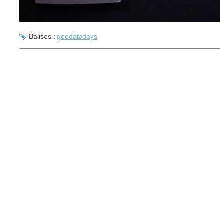
Balises :
geodatadays