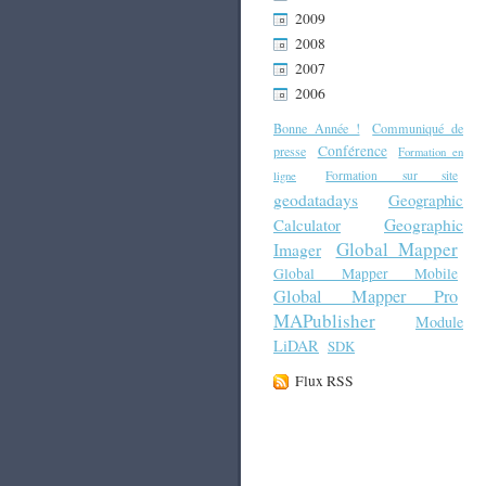
2009
2008
2007
2006
Bonne Année !
Communiqué de
Conférence
presse
Formation en
Formation sur site
ligne
geodatadays
Geographic
Geographic
Calculator
Global Mapper
Imager
Global Mapper Mobile
Global Mapper Pro
MAPublisher
Module
LiDAR
SDK
Flux RSS