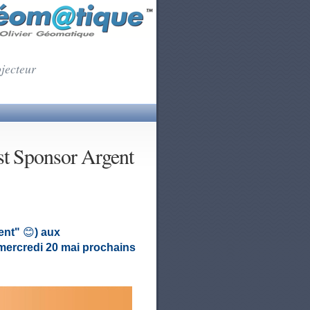
ojecteur
t Sponsor Argent
gent"
😊
) aux
 mercredi 20 mai prochains