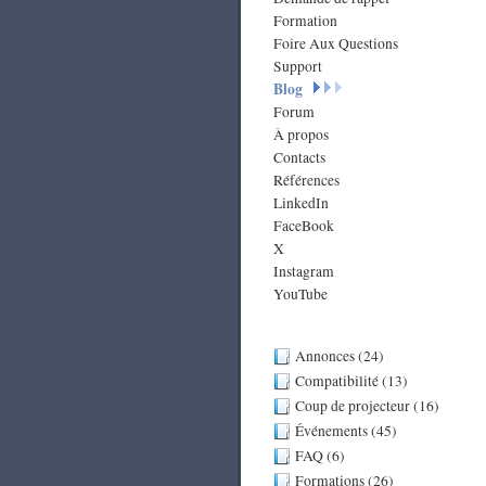
Formation
Foire Aux Questions
Support
Blog
Forum
À propos
Contacts
Références
LinkedIn
FaceBook
X
Instagram
YouTube
Annonces (24)
Compatibilité (13)
Coup de projecteur (16)
Événements (45)
FAQ (6)
Formations (26)