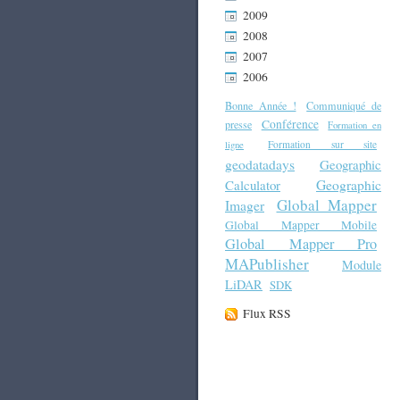
2009
2008
2007
2006
Bonne Année !
Communiqué de
Conférence
presse
Formation en
Formation sur site
ligne
geodatadays
Geographic
Geographic
Calculator
Global Mapper
Imager
Global Mapper Mobile
Global Mapper Pro
MAPublisher
Module
LiDAR
SDK
Flux RSS