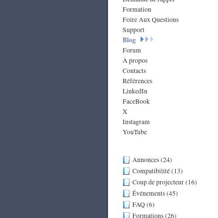
Formation
Foire Aux Questions
Support
Blog
Forum
À propos
Contacts
Références
LinkedIn
FaceBook
X
Instagram
YouTube
Annonces (24)
Compatibilité (13)
Coup de projecteur (16)
Événements (45)
FAQ (6)
Formations (26)