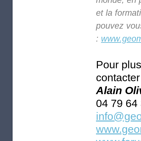
monde, en p
et la format
pouvez vous
:
www.geoma
Pour plus
contacter 
Alain Ol
04 79 64
info@geo
www.geom