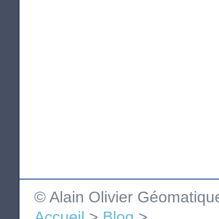
© Alain Olivier Géomatiq
Accueil
>
Blog
>