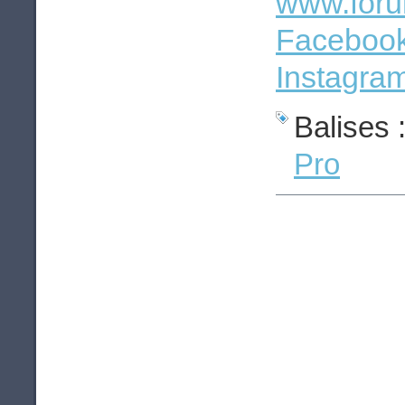
www.foru
Faceboo
Instagra
Balises 
Pro