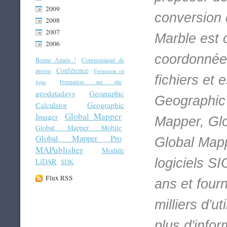
2009
conversion 
2008
2007
Marble est 
2006
coordonnées
Bonne Année !
Communiqué de
Conférence
presse
Formation en
fichiers et 
Formation sur site
ligne
geodatadays
Geographic
Geographic
Geographic
Calculator
Global Mapper
Imager
Mapper, Gl
Global Mapper Mobile
Global Mapper Pro
Global Mappe
MAPublisher
Module
logiciels SI
LiDAR
SDK
Flux RSS
ans et four
milliers d'u
plus d'info