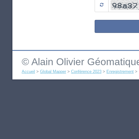
© Alain Olivier Géomatiq
Accueil
>
Global Mapper
>
Conférence 2023
>
Enregistrement
>