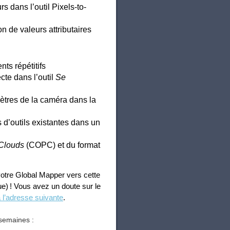
 dans l’outil Pixels-to-
n de valeurs attributaires
nts répétitifs
cte dans l’outil
Se
mètres de la caméra dans la
 d’outils existantes dans un
 Clouds
(COPC) et du format
votre Global Mapper vers cette
ue) ! Vous avez un doute sur le
 l’adresse suivante
.
 semaines :