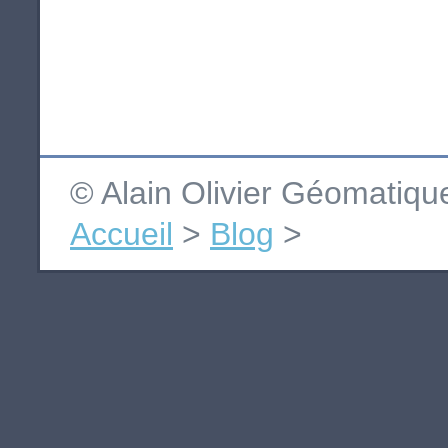
© Alain Olivier Géomatiq
Accueil
>
Blog
>