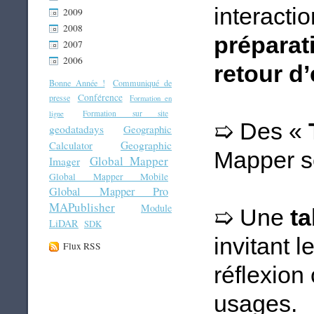
interacti
2009
2008
préparat
2007
2006
retour d
Bonne Année !
Communiqué de
Conférence
presse
Formation en
Formation sur site
ligne
Des «
➯
geodatadays
Geographic
Geographic
Calculator
Mapper s
Global Mapper
Imager
Global Mapper Mobile
Global Mapper Pro
MAPublisher
Module
Une
ta
➯
LiDAR
SDK
invitant 
Flux RSS
réflexion
usages.