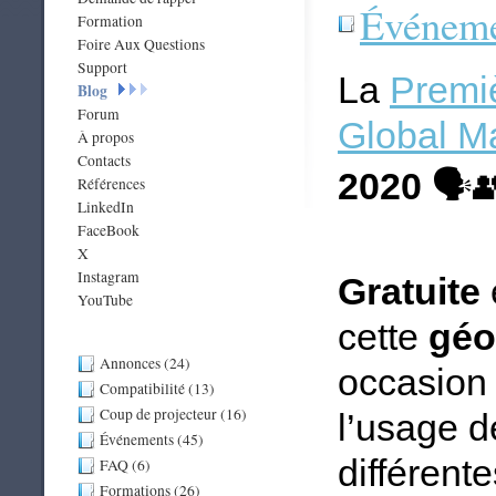
Événeme
Formation
Foire Aux Questions
Support
La
Premi
Blog
Forum
Global M
À propos
Contacts
2020
🗣
Références
LinkedIn
FaceBook
X
Instagram
Gratuite
YouTube
cette
géo
Annonces (24)
occasion 
Compatibilité (13)
Coup de projecteur (16)
l’usage d
Événements (45)
différent
FAQ (6)
Formations (26)