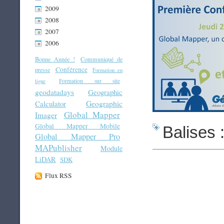
2009
2008
2007
2006
Bonne Année !
Communiqué de
Conférence
presse
Formation en
Formation sur site
ligne
geodatadays
Geographic
Geographic
Calculator
Global Mapper
Imager
Global Mapper Mobile
Balises 
Global Mapper Pro
MAPublisher
Module
LiDAR
SDK
Flux RSS