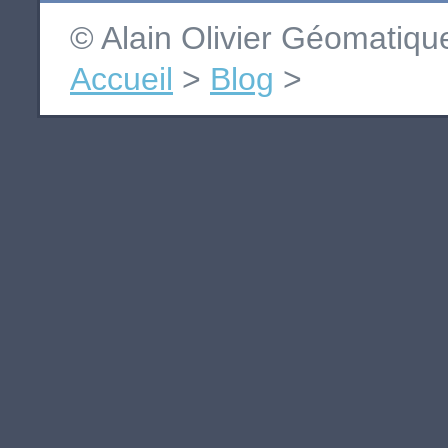
© Alain Olivier Géomatiq
Accueil
>
Blog
>