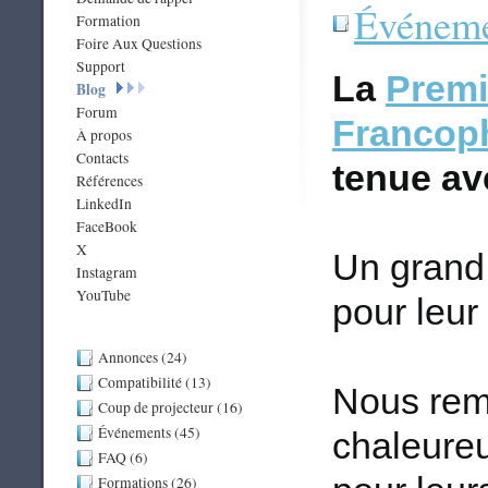
Événeme
Formation
Foire Aux Questions
Support
La
Premi
Blog
Forum
Francop
À propos
Contacts
tenue av
Références
LinkedIn
FaceBook
X
Un grand 
Instagram
YouTube
pour leur
Annonces (24)
Compatibilité (13)
Nous rem
Coup de projecteur (16)
Événements (45)
chaleureu
FAQ (6)
Formations (26)