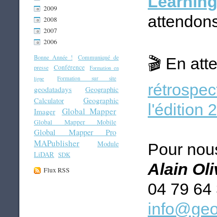
Learnin
2009
attendon
2008
2007
2006
Bonne Année !
Communiqué de
En att
🎬
Conférence
presse
Formation en
Formation sur site
ligne
rétrospec
geodatadays
Geographic
Geographic
Calculator
l'édition 
Global Mapper
Imager
Global Mapper Mobile
Global Mapper Pro
MAPublisher
Module
Pour nous
LiDAR
SDK
Alain Ol
Flux RSS
04 79 64
info@geo