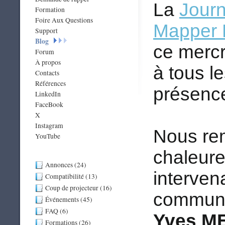
La
Jour
Formation
Foire Aux Questions
Mapper 
Support
Blog
ce mercr
Forum
À propos
à tous le
Contacts
Références
présence
LinkedIn
FaceBook
X
Instagram
Nous re
YouTube
chaleure
Annonces (24)
interven
Compatibilité (13)
Coup de projecteur (16)
communi
Événements (45)
FAQ (6)
Yves M
Formations (26)