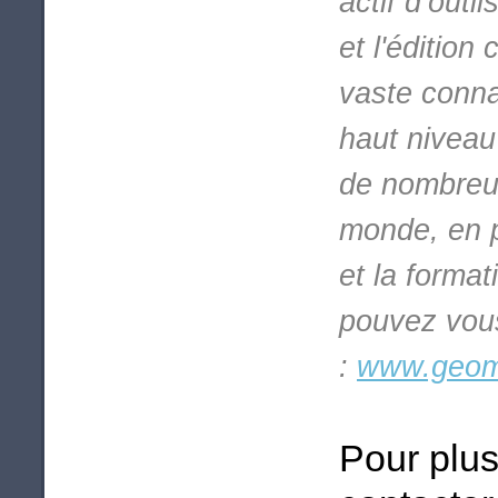
actif d’outi
et l'éditio
vaste conna
haut niveau
de nombreux
monde, en p
et la format
pouvez vous
:
www.geoma
Pour plus