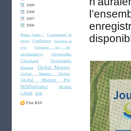
n’auraie
2009
l’ensemb
2008
2007
enregis
2006
Bonne Année !
Communiqué de
disponib
Conférence
presse
Formation en
Formation sur site
ligne
geodatadays
Geographic
Geographic
Calculator
Global Mapper
Imager
Global Mapper Mobile
Global Mapper Pro
MAPublisher
Module
LiDAR
SDK
Flux RSS