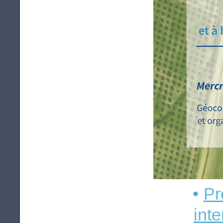
•
Pr
int