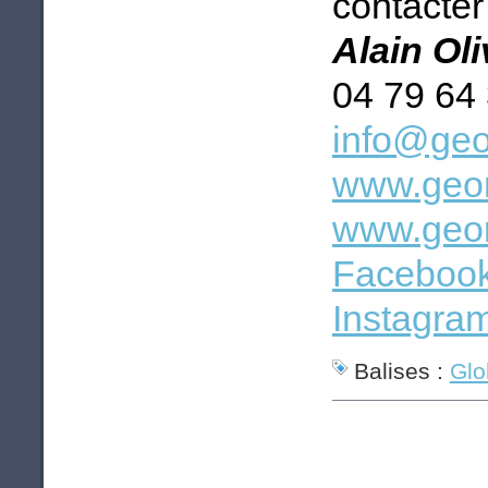
contacter 
Alain Ol
04 79 64
info@geo
www.geom
www.geom
Faceboo
Instagra
Balises :
Glo