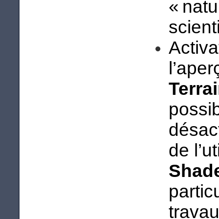
« natu
scienti
Activa
l’aper
Terra
possib
désact
de l’ut
Shad
partic
trava