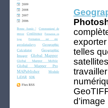
2009
Geograp
2008
2007
Photos
2006
Bonne Année !
Communiqué de
complète
Conférence
presse
Formation en
exporter
Formation sur site
ligne
geodatadays
Geographic
telles q
Geographic
Calculator
Global Mapper
Imager
satellite
Global Mapper Mobile
Global Mapper Pro
travaill
MAPublisher
Module
LiDAR
SDK
numériqu
Flux RSS
GeoTIFF 
d’image 