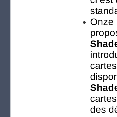
stand
Onze 
propos
Shad
introd
cartes
dispon
Shad
cartes
des dé