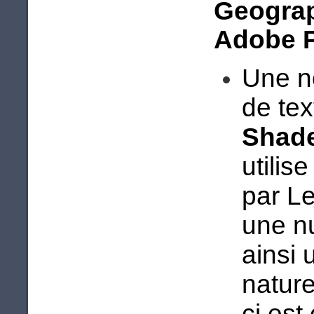
Geograp
Adobe 
Une n
de tex
Shad
utilis
par L
une nu
ainsi 
nature
ci est