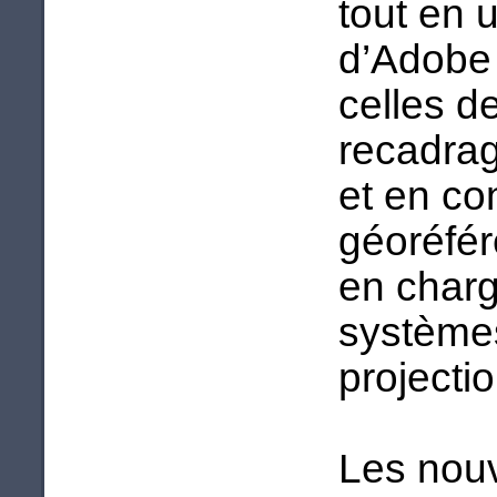
tout en u
d’Adobe 
celles de
recadrag
et en co
géoréfér
en charg
système
projecti
Les nouv