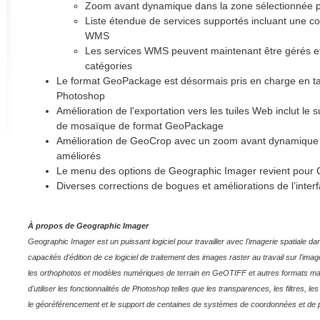
Zoom avant dynamique dans la zone sélectionnée p
Liste étendue de services supportés incluant une 
WMS
Les services WMS peuvent maintenant être gérés et
catégories
Le format GeoPackage est désormais pris en charge en ta
Photoshop
Amélioration de l'exportation vers les tuiles Web inclut le 
de mosaïque de format GeoPackage
Amélioration de GeoCrop avec un zoom avant dynamique e
améliorés
Le menu des options de Geographic Imager revient pour
Diverses corrections de bogues et améliorations de l’inter
À propos de Geographic Imager
Geographic Imager est un puissant logiciel pour travailler avec l'imagerie spatiale 
capacités d'édition de ce logiciel de traitement des images raster au travail sur l'image
les orthophotos et modèles numériques de terrain en GeOTIFF et autres formats m
d'utiliser les fonctionnalités de Photoshop telles que les transparences, les filtres, l
le géoréférencement et le support de centaines de systèmes de coordonnées et de p