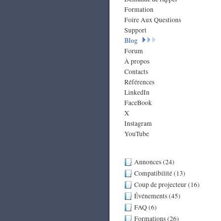
Formation
Foire Aux Questions
Support
Blog
Forum
À propos
Contacts
Références
LinkedIn
FaceBook
X
Instagram
YouTube
Annonces (24)
Compatibilité (13)
Coup de projecteur (16)
Événements (45)
FAQ (6)
Formations (26)