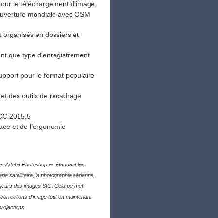
our le téléchargement d'image
couverture mondiale avec OSM
 organisés en dossiers et
nt que type d'enregistrement
support pour le format populaire
t des outils de recadrage
 CC 2015.5
face et de l’ergonomie
dans Adobe Photoshop en étendant les
rie satellitaire, la photographie aérienne,
ajeurs des images SIG. Cela permet
es corrections d'image tout en maintenant
rojections.