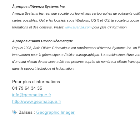
À propos d’Avenza Systems Inc.
Avenza Systems Inc. est une société qui fournit aux cartographes de puissants outils 
cartes possibles. Outre les logiciels sous Windows, OS X et iOS, la société propos
formations et des conseils. Visitez
www.avenza.com
pour plus d’information.
À propos d’Alain Olivier Géomatique
Depuis 1998, Alain Olivier Géomatique est représentant d’Avenza Systems Inc. en Fran
innovateurs pour la géomatique et l'édition cartographique. La combinaison d’une v
d’un haut niveau de services a fait ses preuves auprès de nombreux clients francoph
dans le support technique et la formation.
Pour plus d'informations :
04 79 64 34 35
info@geomatique.fr
http://www.geomatique.fr
Balises :
Geographic Imager