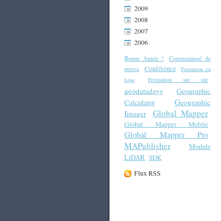
2009
2008
2007
2006
Bonne Année !
Communiqué de
Conférence
presse
Formation en
Formation sur site
ligne
geodatadays
Geographic
Geographic
Calculator
Global Mapper
Imager
Global Mapper Mobile
Global Mapper Pro
MAPublisher
Module
LiDAR
SDK
Flux RSS