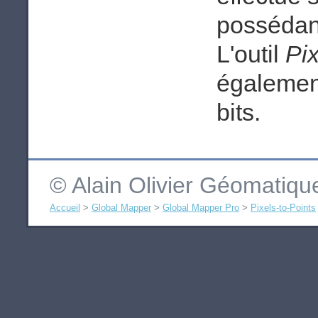
possédan
L'outil
Pix
également
bits.
© Alain Olivier Géomatiq
Accueil
>
Global Mapper
>
Global Mapper Pro
>
Pixels-to-Points