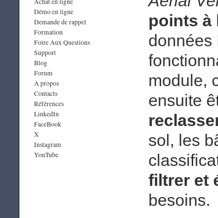
Aerial Ve
Achat en ligne
Démo en ligne
points à
Demande de rappel
Formation
données L
Foire Aux Questions
Support
fonctionn
Blog
Forum
module, c
À propos
Contacts
ensuite ê
Références
LinkedIn
reclasse
FaceBook
X
sol, les b
Instagram
YouTube
classific
filtrer et
besoins.