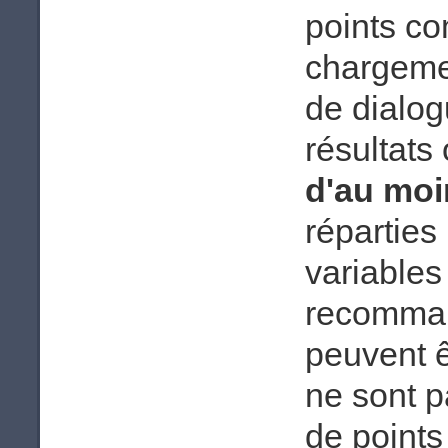
points c
chargeme
de dialo
résultats
d'au mo
réparties
variables
recomman
peuvent ê
ne sont p
de points