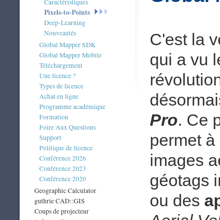
Caractéristiques
Pixels-to-Points
Deep-Learning
Nouveautés
C'est la 
Global Mapper SDK
qui a vu l
Global Mapper Mobile
Téléchargement
révolutio
Une licence ?
Types de licence
désormai
Achat en ligne
Programme académique
Pro
. Ce 
Formation
Foire Aux Questions
permet à 
Support
Politique de licence
images a
Conférence 2026
Conférence 2023
géotags i
Conférence 2020
Geographic Calculator
ou des
a
guthrie CAD::GIS
Coups de projecteur