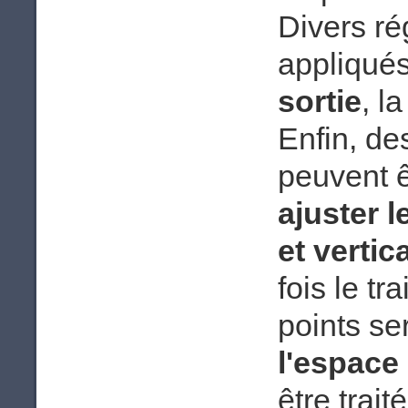
Divers ré
appliqués
sortie
, l
Enfin, de
peuvent ê
ajuster 
et verti
fois le t
points s
l'espace 
être trait