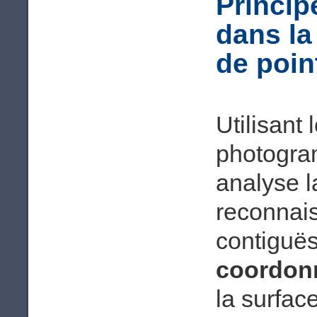
Princip
dans la
de poin
Utilisant 
photogram
analyse l
reconnai
contiguës
coordonn
la surfac