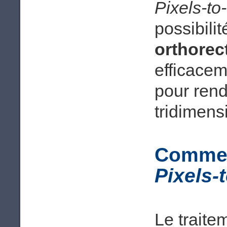
Pixels-to
possibili
orthorect
efficacem
pour ren
tridimens
Comment
Pixels-
Le traite