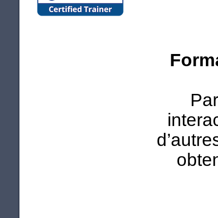
Forma
Par
intera
d’autre
obten