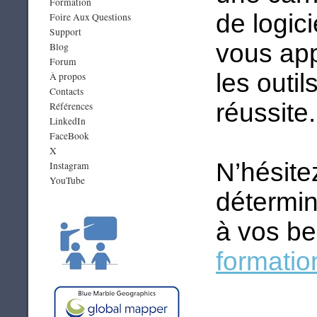
Formation
de logic
Foire Aux Questions
Support
vous app
Blog
Forum
les outi
À propos
Contacts
réussite.
Références
LinkedIn
FaceBook
X
N’hésite
Instagram
YouTube
détermin
à vos be
formati