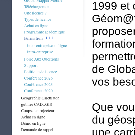
Global Mapper Mobile
1999 et c
Téléchargement
Une licence ?
Géom@tiq
Types de licence
Achat en ligne
proposer
Programme académique
Formation
formatio
inter-entreprise en ligne
intra-entreprise
permettr
Foire Aux Questions
Support
de Globa
Politique de licence
Conférence 2026
vos beso
Conférence 2023
Conférence 2020
Geographic Calculator
Que vou
guthrie CAD::GIS
Coups de projecteur
du géosp
Achat en ligne
Démo en ligne
une carri
Demande de rappel