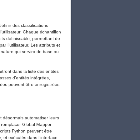
éfinir des classifications
’utilisateur. Chaque échantillon
ets définissable, permettant de
r l’utilisateur. Les attributs et
gnature qui servira de base au
îtront dans la liste des entités
lasses d’entités intégrées,
isées peuvent être enregistrées
nt désormais automatiser leurs
s remplacer Global Mapper
scripts Python peuvent être
, et exécutés dans l’interface