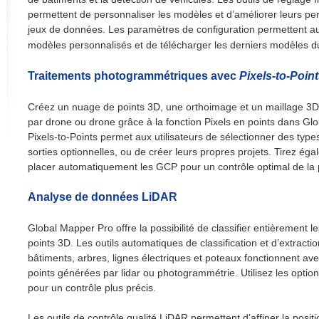
permettent de personnaliser les modèles et d’améliorer leurs p
jeux de données. Les paramètres de configuration permettent aux
modèles personnalisés et de télécharger les derniers modèles d
Traitements photogrammétriques avec
Pixels-to-Poin
Créez un nuage de points 3D, une orthoimage et un maillage 3D 
par drone ou drone grâce à la fonction Pixels en points dans Glo
Pixels-to-Points permet aux utilisateurs de sélectionner des types
sorties optionnelles, ou de créer leurs propres projets. Tirez égal
placer automatiquement les GCP pour un contrôle optimal de la p
Analyse de données LiDAR
Global Mapper Pro offre la possibilité de classifier entièrement 
points 3D. Les outils automatiques de classification et d’extracti
bâtiments, arbres, lignes électriques et poteaux fonctionnent av
points générées par lidar ou photogrammétrie. Utilisez les option
pour un contrôle plus précis.
Les outils de contrôle qualité LiDAR permettent d’affiner la posi