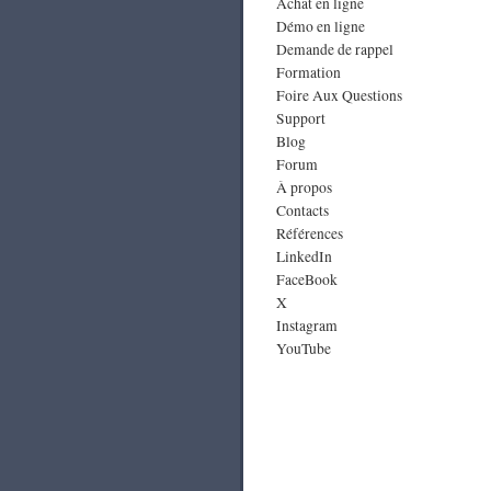
Achat en ligne
Démo en ligne
Demande de rappel
Formation
Foire Aux Questions
Support
Blog
Forum
À propos
Contacts
Références
LinkedIn
FaceBook
X
Instagram
YouTube