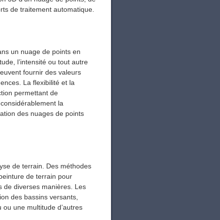
orts de traitement automatique.
t dans un nuage de points en
tude, l’intensité ou tout autre
 peuvent fournir des valeurs
ences. La flexibilité et la
ction permettant de
t considérablement la
cation des nuages ​​de points
yse de terrain. Des méthodes
peinture de terrain pour
ées de diverses manières. Les
ion des bassins versants,
u ou une multitude d’autres