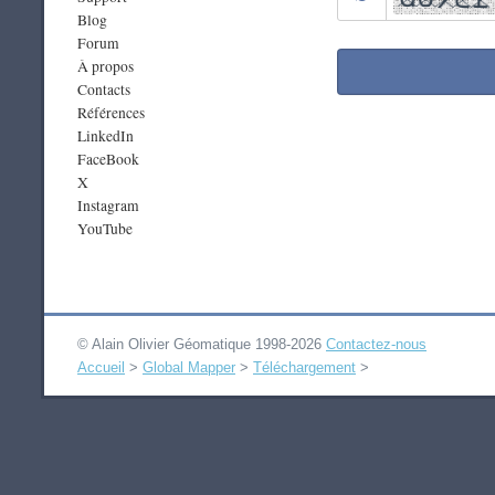
Blog
Forum
À propos
Contacts
Références
LinkedIn
FaceBook
X
Instagram
YouTube
© Alain Olivier Géomatique 1998-2026
Contactez-nous
Accueil
>
Global Mapper
>
Téléchargement
>